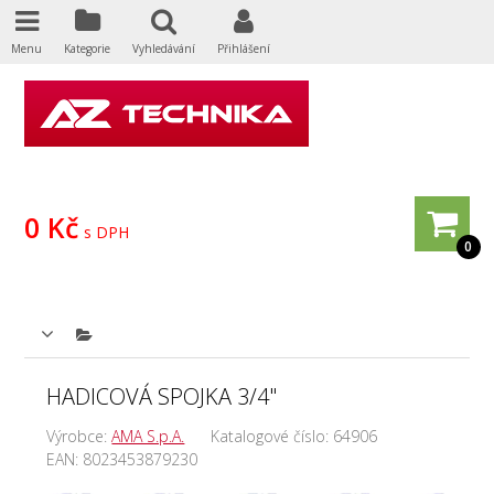
Menu
Kategorie
Vyhledávání
Přihlášení
0 Kč
s DPH
0
HADICOVÁ SPOJKA 3/4"
Výrobce:
AMA S.p.A.
Katalogové číslo:
64906
EAN:
8023453879230