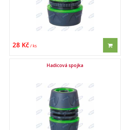
28 Kč
/ ks
Hadicová spojka