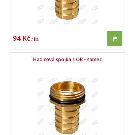
94 Kč
/ ks
Hadicová spojka s OR - samec