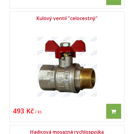
Kulový ventil "celocestný"
493 Kč
/ ks
Hadicová mosazná rychlospojka