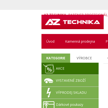
AZ TECHNIKA
PARTNER PROFESIONÁ
Úvod
Kamenná prodejna
P
KATEGORIE
VÝROBCE
AKCE
VYSTAVENÉ ZBOŽÍ
VÝPRODEJ SKLADU
Dárkové poukazy