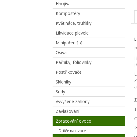
Hnojiva
Kompostéry
Květináče, truhlíky
Likvidace plevele
L
Minipařeniště
P
Osiva
H
Pařníky, fóliovníky
j
Postřikovače
L
Z
Skleníky
a
Sudy
T
Vyvýšené záhony
T
Zavlažování
C
Zpracování ovoce
P
Drtiče na ovoce