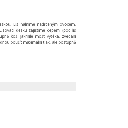
deskou. Lis nalníme nadrceným ovocem,
isovací desku zajistíme čepem. (pod lis
upně koš. Jakmile mošt vytéká, zvedání
nou použít maximální tlak, ale postupně