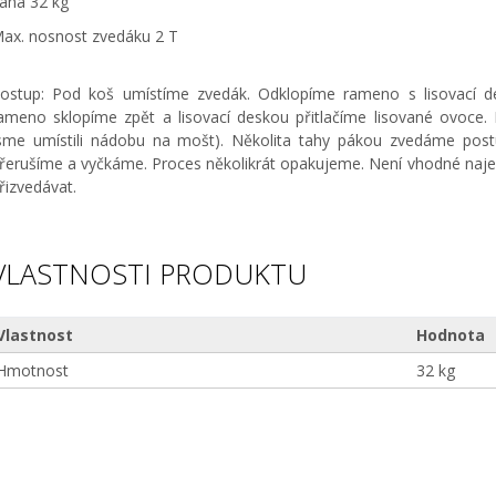
áha 32 kg
ax. nosnost zvedáku 2 T
ostup: Pod koš umístíme zvedák. Odklopíme rameno s lisovací 
ameno sklopíme zpět a lisovací deskou přitlačíme lisované ovoce. L
sme umístili nádobu na mošt). Několita tahy pákou zvedáme post
řerušíme a vyčkáme. Proces několikrát opakujeme. Není vhodné najed
řizvedávat.
VLASTNOSTI PRODUKTU
Vlastnost
Hodnota
Hmotnost
32 kg