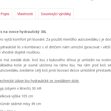
Popis
Vlastnosti
Související výrobky
is na ovoce hydraulický 30L
ro vyšší komfort při lisování. Za použití menšího autozvedáku ( je do
ydraulické lis v kombinaci s el drtičem nám umožní zpracovat i vět
e vhodné doplnit rouškou.
is má zvedák dole. Koš lisu z bukového dřeva je umístěn na ocelo
ákladna koše je suvně uložena na rámu lisu. Na rám pod koš se 
utozvedáku zvedáme celý koš proti lisovací desce umístěné přestavit
echnické údaje lisy hydraulické se zvedákem dole:
yp (objem v litrech) 30 HR
elková výška 105 cm
růměr sběrné mísy 49 cm