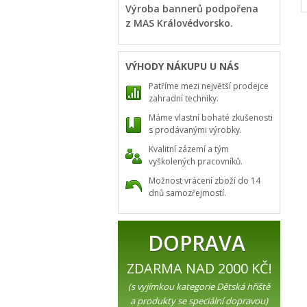
Výroba bannerů podpořena
z MAS Královédvorsko.
VÝHODY NÁKUPU U NÁS
Patříme mezi největší prodejce
zahradní techniky.
Máme vlastní bohaté zkušenosti
s prodávanými výrobky.
Kvalitní zázemí a tým
vyškolených pracovníků.
Možnost vrácení zboží do 14
dnů samozřejmostí.
DOPRAVA
ZDARMA NAD 2000 KČ!
(s vyjímkou kategorie Dětská hřiště
a produkty se speciální dopravou)