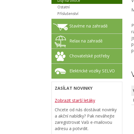
V
Lisy na ovoce
Ostatní
M
Příslušenství
P
Stavíme na zahradě
r
j
Relax na zahradě
p
p
Chovatelské potřeby
Elektrické vozíky SELVO
ZASÍLAT NOVINKY
Zobrazit starší letáky
Chcete od nás dostávat novinky
a akční nabídky? Pak neváhejte
zaregistrovat Vaši e-mailovou
adresu a potvrdit.