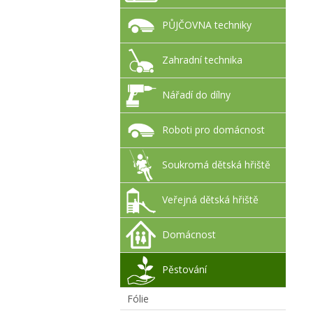
PŮJČOVNA techniky
Zahradní technika
Nářadí do dílny
Roboti pro domácnost
Soukromá dětská hřiště
Veřejná dětská hřiště
Domácnost
Pěstování
Fólie