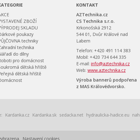
KATEGORIE
KONTAKT
AKCE
AZTechnika.cz
VYSTAVENÉ ZBOŽÍ
CS Technika s.r.o.
VÝPRODEJ SKLADU
Krkonošská 2912
Dárkové poukazy
544 01, Dvůr Králové nad
PŮJČOVNA techniky
Labem
Zahradní technika
Telefon: +420 491 114 383
Nářadí do dílny
Mobil: +420 734 644 335
Roboti pro domácnost
E-mail:
info@aztechnika.cz
Soukromá dětská hřiště
Web:
www.aztechnika.cz
Veřejná dětská hřiště
Výroba bannerů podpořena
Domácnost
z MAS Královédvorsko.
:
Kardanka.cz
Kardanka.sk
sedacka.net
hydraulicka-hadice.eu
nah
 vyhrazena.
Nastavení cookies