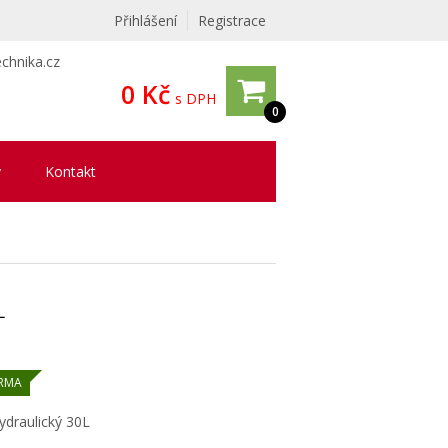
Přihlášení
Registrace
chnika.cz
0 Kč
s DPH
0
y
Kontakt
L
RMA
ydraulický 30L