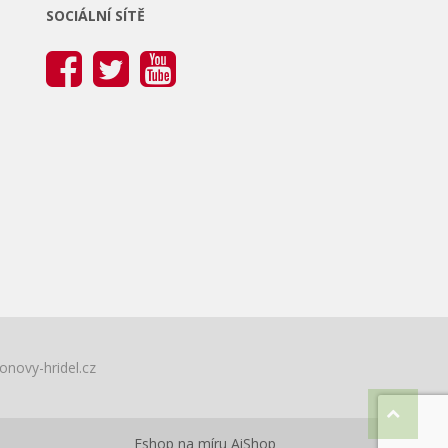
SOCIÁLNÍ SÍTĚ
onovy-hridel.cz
Eshop na míru
AiShop