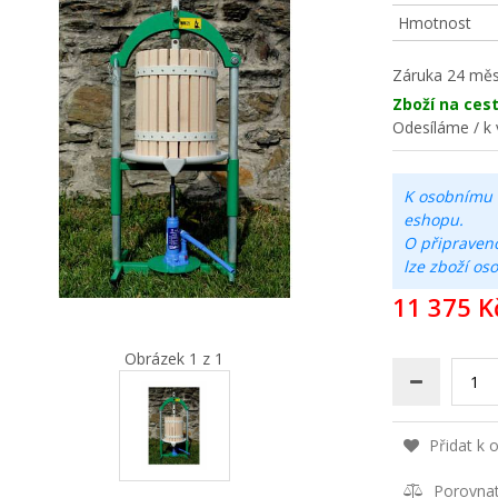
Hmotnost
Záruka
24 měs
Zboží na ces
Odesíláme / k 
K osobnímu 
eshopu.
O připraven
lze zboží os
11 375 K
Obrázek 1 z 1
Přidat k 
Porovna