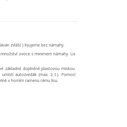
dáván zvlášť ) lisujeme bez námahy.
ší množství ovoce s minimem námahy. Lis
vé základně doplněné plastovou miskou.
umístí autozvedák (max. 2 t.). Pomocí
elně v horním ramenu rámu lisu.