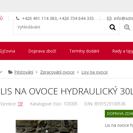
LŮ
+420 491 114 383, +420 734 644 335
info@azte
ůjčovna
Doprava zboží
Termíny dodání
Rady a tip
Pěstování
Zpracování ovoce
Lisy na ovoce
LIS NA OVOCE HYDRAULICKÝ 30
Výrobce:
TIP
Katalogové číslo:
103005
EAN:
8591529100538
DOPRAVA ZDA
Lis na ovoce h