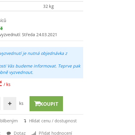
32 kg
íců
tě
vyzvednutí:
Středa 24.03.2021
vyzvednutí je nutná objednávka z
osti Vás budeme informovat. Teprve pak
obně vyzvednout.
č
/ ks
ks
KOUPIT
oblíbeným
Hlídat cenu / dostupnost
t
Dotaz
Přidat hodnocení