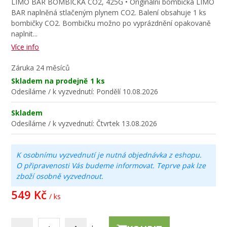
LIMO BAR BOMBIČKA CO2, 425G • Originální bombička LIMO
BAR naplněná stlačeným plynem CO2. Balení obsahuje 1 ks
bombičky CO2. Bombičku možno po vyprázdnění opakovaně
naplnit.
..
Více info
Záruka
24 měsíců
Skladem na prodejně
1 ks
Odesíláme / k vyzvednutí:
Pondělí 10.08.2026
Skladem
Odesíláme / k vyzvednutí:
Čtvrtek 13.08.2026
K osobnímu vyzvednutí je nutná objednávka z eshopu.
O připravenosti Vás budeme informovat. Teprve pak lze
zboží osobně vyzvednout.
549 Kč
/ ks