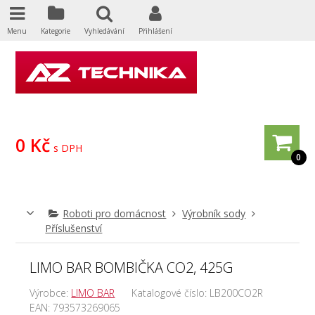
Menu
Kategorie
Vyhledávání
Přihlášení
0 Kč
s DPH
0
Roboti pro domácnost
Výrobník sody
Příslušenství
LIMO BAR BOMBIČKA CO2, 425G
Výrobce:
LIMO BAR
Katalogové číslo:
LB200CO2R
EAN:
793573269065