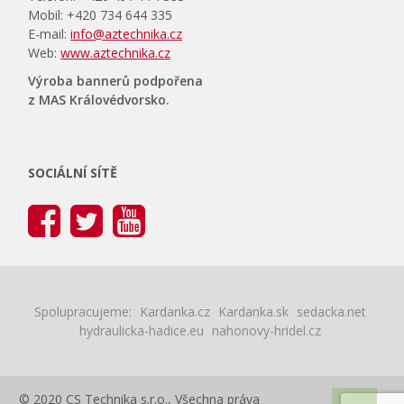
Mobil: +420 734 644 335
E-mail:
info@aztechnika.cz
Web:
www.aztechnika.cz
Výroba bannerů podpořena
z MAS Královédvorsko.
SOCIÁLNÍ SÍTĚ
Spolupracujeme:
Kardanka.cz
Kardanka.sk
sedacka.net
hydraulicka-hadice.eu
nahonovy-hridel.cz
© 2020 CS Technika s.r.o., Všechna práva