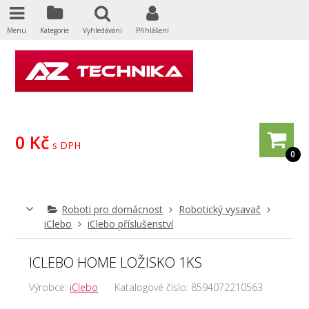
Menu
Kategorie
Vyhledávání
Přihlášení
0 Kč
s DPH
0
Roboti pro domácnost
Robotický vysavač
iClebo
iClebo příslušenství
ICLEBO HOME LOŽISKO 1KS
Výrobce:
iClebo
Katalogové číslo:
8594072210563