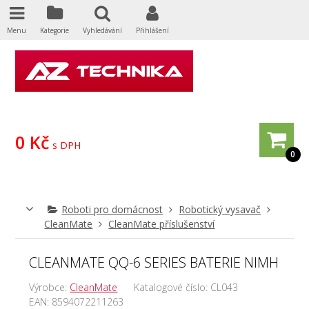
Menu
Kategorie
Vyhledávání
Přihlášení
0 Kč
s DPH
0
Roboti pro domácnost
Robotický vysavač
CleanMate
CleanMate příslušenství
CLEANMATE QQ-6 SERIES BATERIE NIMH
Výrobce:
CleanMate
Katalogové číslo:
CL043
EAN:
8594072211263