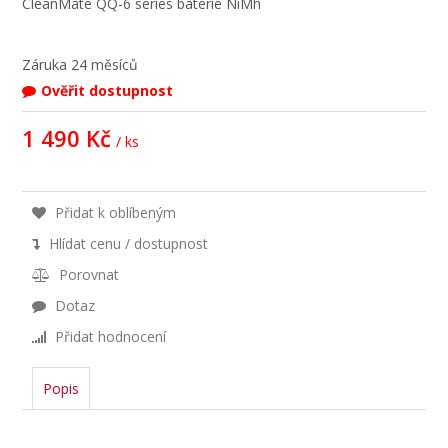
CleanMate QQ-6 series baterie NiMh
Záruka
24 měsíců
Ověřit dostupnost
1 490 Kč
/ ks
Přidat k oblíbeným
Hlídat cenu / dostupnost
Porovnat
Dotaz
Přidat hodnocení
Popis