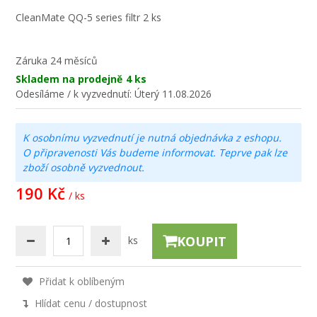
CleanMate QQ-5 series filtr 2 ks
Záruka
24 měsíců
Skladem na prodejně
4 ks
Odesíláme / k vyzvednutí:
Úterý 11.08.2026
K osobnímu vyzvednutí je nutná objednávka z eshopu.
O připravenosti Vás budeme informovat. Teprve pak lze
zboží osobně vyzvednout.
190 Kč
/ ks
KOUPIT
ks
Přidat k oblíbeným
Hlídat cenu / dostupnost