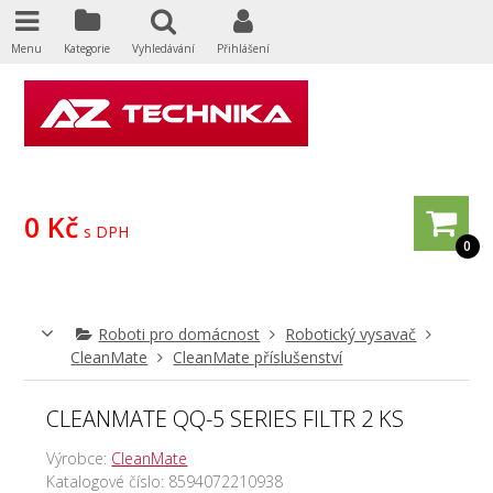
Menu
Kategorie
Vyhledávání
Přihlášení
0 Kč
s DPH
0
Roboti pro domácnost
Robotický vysavač
CleanMate
CleanMate příslušenství
CLEANMATE QQ-5 SERIES FILTR 2 KS
Výrobce:
CleanMate
Katalogové číslo:
8594072210938