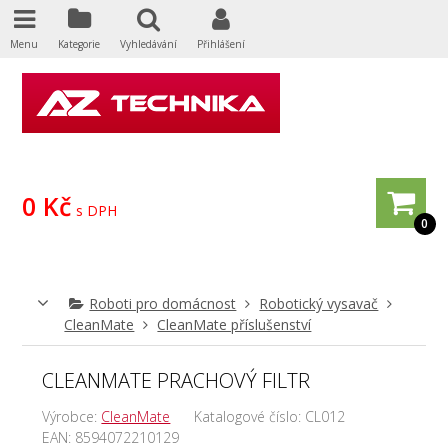
Menu
Kategorie
Vyhledávání
Přihlášení
0 Kč
s DPH
0
Roboti pro domácnost
Robotický vysavač
CleanMate
CleanMate příslušenství
CLEANMATE PRACHOVÝ FILTR
Výrobce:
CleanMate
Katalogové číslo:
CL012
EAN:
8594072210129