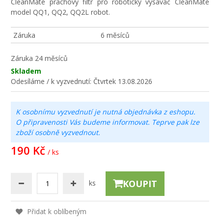
CleanMate prachový filtr pro robotický vysavač CleanMate
model QQ1, QQ2, QQ2L robot.
Záruka
6 měsíců
Záruka
24 měsíců
Skladem
Odesíláme / k vyzvednutí:
Čtvrtek 13.08.2026
K osobnímu vyzvednutí je nutná objednávka z eshopu.
O připravenosti Vás budeme informovat. Teprve pak lze
zboží osobně vyzvednout.
190 Kč
/ ks
KOUPIT
ks
Přidat k oblíbeným