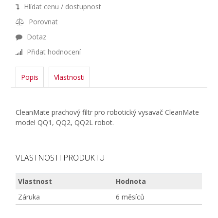
Hlídat cenu / dostupnost
Porovnat
Dotaz
Přidat hodnocení
Popis
Vlastnosti
CleanMate prachový filtr pro robotický vysavač CleanMate
model QQ1, QQ2, QQ2L robot.
VLASTNOSTI PRODUKTU
Vlastnost
Hodnota
Záruka
6 měsíců