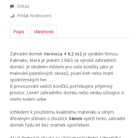
Dotaz
Přidat hodnocení
Popis
Vlastnosti
Zahradní
domek
Verinoca 4 9,2 m2
je vyráběn firmou
Palmako, která je jedním z lídrů ve výrobě zahradních
domků. Je ideálním místem pro vaše koníčky jako je
malování pastelových obrazů, psaní knih nebo hraní
společenských her.
K provozování vašich koníčků potřebujete příjemný
prostor. Uvnitř zahradního domku nebo venku užívajíce si
všeho kolem sebe.
Vzhledem k použitému kvalitnímu materiálu a silným
dřevěným stěnám o tloušťce
34mm
vydrží tento zahradní
domek řadu let bez známek opotřebení.
Ať už domeček chcete za účelem uskladnění zahradního