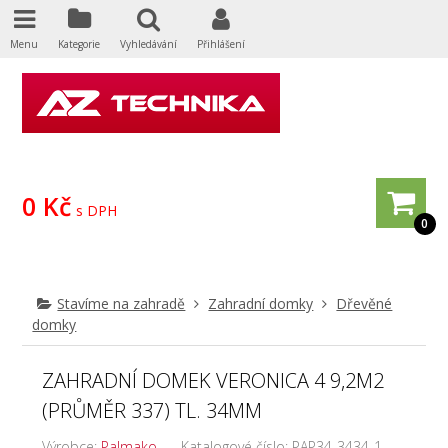
Menu
Kategorie
Vyhledávání
Přihlášení
0 Kč
s DPH
0
Stavíme na zahradě
Zahradní domky
Dřevěné
domky
ZAHRADNÍ DOMEK VERONICA 4 9,2M2
(PRŮMĚR 337) TL. 34MM
Výrobce:
Palmako
Katalogové číslo:
PAP34-3434-1