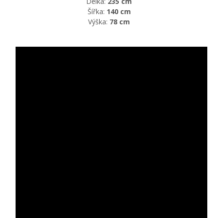
Délka:
235 cm
Šířka:
140 cm
Výška:
78 cm