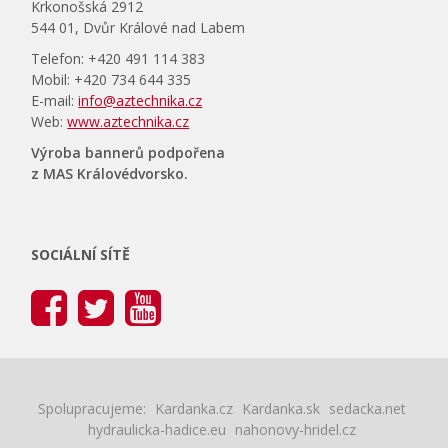
Krkonošská 2912
544 01, Dvůr Králové nad Labem
Telefon: +420 491 114 383
Mobil: +420 734 644 335
E-mail:
info@aztechnika.cz
Web:
www.aztechnika.cz
Výroba bannerů podpořena
z MAS Královédvorsko.
SOCIÁLNÍ SÍTĚ
Spolupracujeme:
Kardanka.cz
Kardanka.sk
sedacka.net
hydraulicka-hadice.eu
nahonovy-hridel.cz