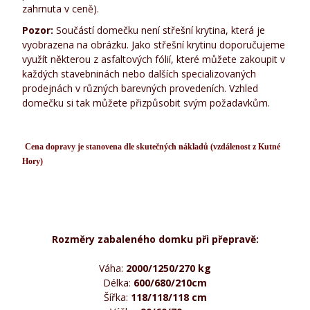
zahrnuta v ceně).
Pozor:
Součástí domečku není střešní krytina, která je
vyobrazena na obrázku. Jako střešní krytinu doporučujeme
využít některou z asfaltových fólií, které můžete zakoupit v
každých stavebninách nebo dalších specializovaných
prodejnách v různých barevných provedeních. Vzhled
domečku si tak můžete přizpůsobit svým požadavkům.
Cena dopravy je stanovena dle skutečných nákladů (vzdálenost z Kutné 
Hory)
Rozměry zabaleného domku při přepravě:
Váha:
2000/1250/270
kg
Délka:
600/680/210
cm
Šířka:
118/118/118
cm