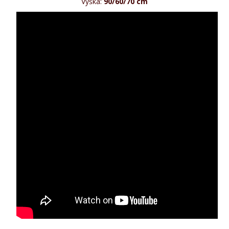
Výška:
90/60/70
cm