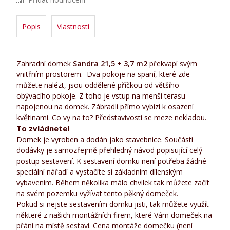
Popis
Vlastnosti
Zahradní domek
Sandra 21,5 + 3,7 m2
překvapí svým
vnitřním prostorem. Dva pokoje na spaní, které zde
můžete nalézt, jsou oddělené příčkou od většího
obývacího pokoje. Z toho je vstup na menší terasu
napojenou na domek. Zábradlí přímo vybízí k osazení
květinami. Co vy na to? Představivosti se meze nekladou.
To zvládnete!
Domek je vyroben a dodán jako stavebnice. Součástí
dodávky je samozřejmě přehledný návod popisující celý
postup sestavení. K sestavení domku není potřeba žádné
speciální nářadí a vystačíte si základním dílenským
vybavením. Během několika málo chvilek tak můžete začít
na svém pozemku vyžívat tento pěkný domeček.
Pokud si nejste sestavením domku jisti, tak můžete využít
některé z našich montážních firem, které Vám domeček na
přání na místě sestaví. Cena montáže domečku (není