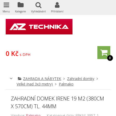
Menu
Kategorie
Vyhledávání
Přihlášení
0 Kč
s DPH
0
ZAHRADA A NÁBYTEK
Zahradní domky
Velké (nad 3x3 metry)
Palmako
ZAHRADNÍ DOMEK IRENE 19 M2 (380CM
X 570CM) TL. 44MM
Výrobce:
Palmako
Katalogové číslo:
FRK44-3857-1