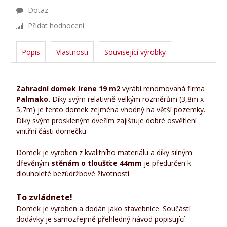
Dotaz
Přidat hodnocení
Popis
Vlastnosti
Související výrobky
Zahradní domek Irene 19 m2
vyrábí renomovaná firma
Palmako.
Díky svým relativně velkým rozměrům (3,8m x
5,7m) je tento domek zejména vhodný na větší pozemky.
Díky svým proskleným dveřím zajišťuje dobré osvětlení
vnitřní části domečku.
Domek je vyroben z kvalitního materiálu a díky silným
dřevěným
stěnám o tloušťce 44mm
je předurčen k
dlouholeté bezúdržbové životnosti.
To zvládnete!
Domek je vyroben a dodán jako stavebnice. Součástí
dodávky je samozřejmě přehledný návod popisující