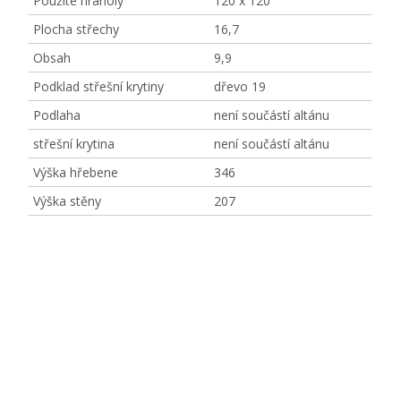
Použité hranoly
120 x 120
Plocha střechy
16,7
Obsah
9,9
Podklad střešní krytiny
dřevo 19
Podlaha
není součástí altánu
střešní krytina
není součástí altánu
Výška hřebene
346
Výška stěny
207