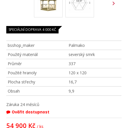
SPECIÁLNÍ DOPRAVA 4 000 KČ
bsshop_maker
Palmako
Použitý materiál
severský smrk
Průměr
337
Použité hranoly
120 x 120
Plocha střechy
16,7
Obsah
9,9
Záruka
24 měsíců
Ověřit dostupnost
54 900 Kč
/ ks