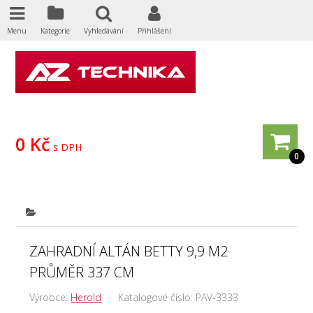
Menu
Kategorie
Vyhledávání
Přihlášení
0 Kč
s DPH
0
ZAHRADNÍ ALTÁN BETTY 9,9 M2
PRŮMĚR 337 CM
Výrobce:
Herold
Katalogové číslo:
PAV-3333