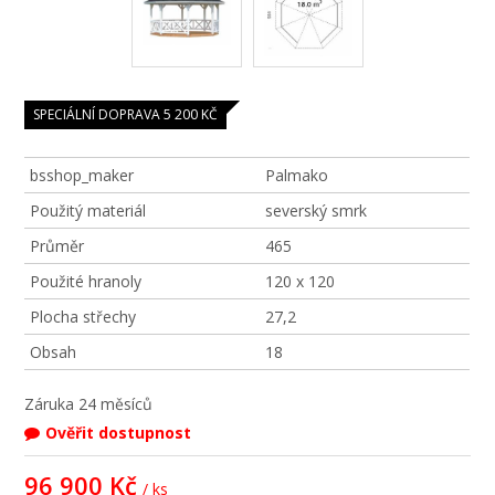
SPECIÁLNÍ DOPRAVA 5 200 KČ
bsshop_maker
Palmako
Použitý materiál
severský smrk
Průměr
465
Použité hranoly
120 x 120
Plocha střechy
27,2
Obsah
18
Záruka
24 měsíců
Ověřit dostupnost
96 900 Kč
/ ks