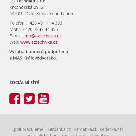
CS Technika s.r.o.
Krkonošská 2912
544 01, Dvůr Králové nad Labem
Telefon: +420 491 114 383
Mobil: +420 734 644 335
E-mail:
info@aztechnika.cz
Web:
www.aztechnika.cz
Výroba bannerů podpořena
z MAS Královédvorsko.
SOCIÁLNÍ SÍTĚ
Spolupracujeme:
Kardanka.cz
Kardanka.sk
sedacka.net
hydraulicka-hadice.eu
nahonovy-hridel.cz