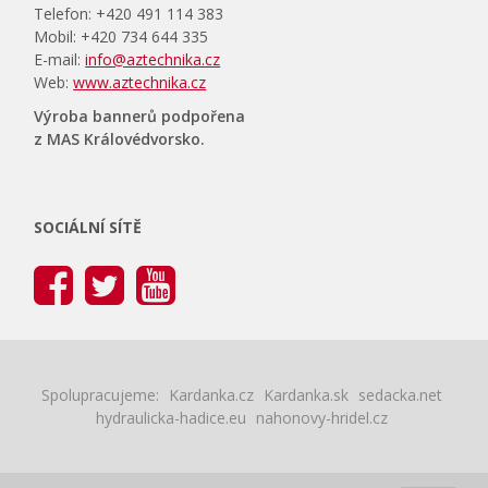
Telefon: +420 491 114 383
Mobil: +420 734 644 335
E-mail:
info@aztechnika.cz
Web:
www.aztechnika.cz
Výroba bannerů podpořena
z MAS Královédvorsko.
SOCIÁLNÍ SÍTĚ
Spolupracujeme:
Kardanka.cz
Kardanka.sk
sedacka.net
hydraulicka-hadice.eu
nahonovy-hridel.cz