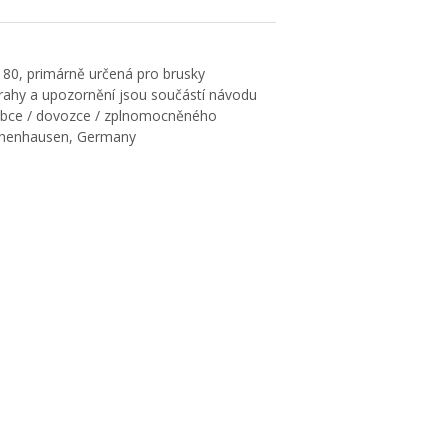
180, primárně určená pro brusky
ahy a upozornění jsou součástí návodu
ýrobce / dovozce / zplnomocněného
Ichenhausen, Germany