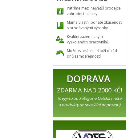
Patříme mezi největší prodejce
zahradní techniky.
Máme vlastní bohaté zkušenosti
s prodávanými výrobky.
Kvalitní zázemí a tým
vyškolených pracovníků.
Možnost vrácení zboží do 14
dnů samozřejmostí.
DOPRAVA
ZDARMA NAD 2000 KČ!
(s vyjímkou kategorie Dětská hřiště
a produkty se speciální dopravou)