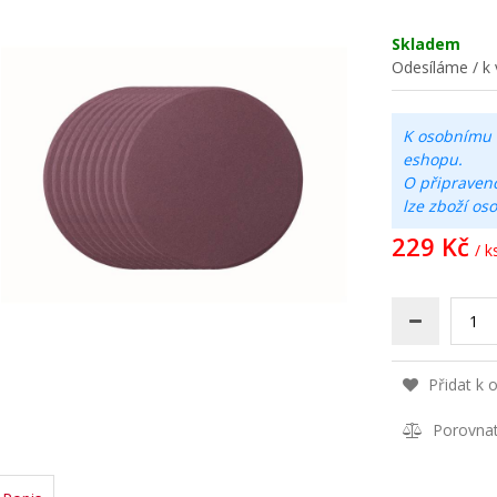
Skladem
Odesíláme / k 
K osobnímu 
eshopu.
O připraven
lze zboží os
229 Kč
/ k
Přidat k 
Porovna