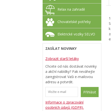
Relax na zahradě
1
Chovatelské potřeby
S
k
z
Elektrické vozíky SELVO
e
ZASÍLAT NOVINKY
Zobrazit starší letáky
Chcete od nás dostávat novinky
a akční nabídky? Pak neváhejte
zaregistrovat Vaši e-mailovou
adresu a potvrdit.
Přihlásit
Informace o zpracování
osobních údajů (GDPR).