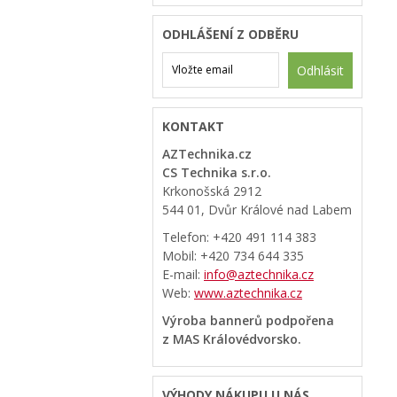
ODHLÁŠENÍ Z ODBĚRU
Odhlásit
KONTAKT
AZTechnika.cz
CS Technika s.r.o.
Krkonošská 2912
544 01, Dvůr Králové nad Labem
Telefon: +420 491 114 383
Mobil: +420 734 644 335
E-mail:
info@aztechnika.cz
Web:
www.aztechnika.cz
Výroba bannerů podpořena
z MAS Královédvorsko.
VÝHODY NÁKUPU U NÁS