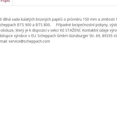
Popis
0 dílná sada kulatých brusných papírů o průměru 150 mm a zrnitosti 
cheppach BTS 900 a BTS 800. Případné bezpečnostní pokyny, výstr
 obsluze, který je k dispozici v sekci KE STAŽENÍ. Kontaktní údaje v
ástupce výrobce v EU: Scheppach GmbH Günzburger Str. 69, 89335 
mail: service@scheppach.com