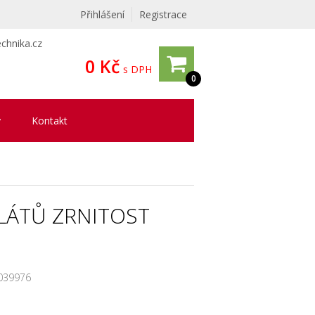
Přihlášení
Registrace
chnika.cz
0 Kč
s DPH
0
y
Kontakt
LÁTŮ ZRNITOST
039976