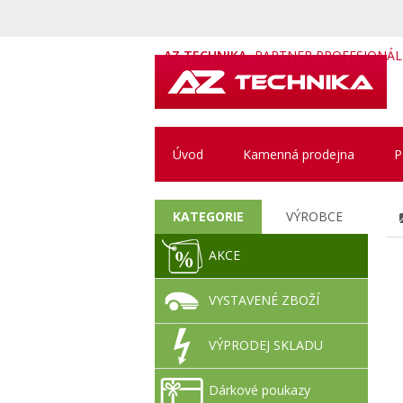
AZ TECHNIKA
PARTNER PROFESIONÁ
Úvod
Kamenná prodejna
P
KATEGORIE
VÝROBCE
AKCE
VYSTAVENÉ ZBOŽÍ
VÝPRODEJ SKLADU
Dárkové poukazy