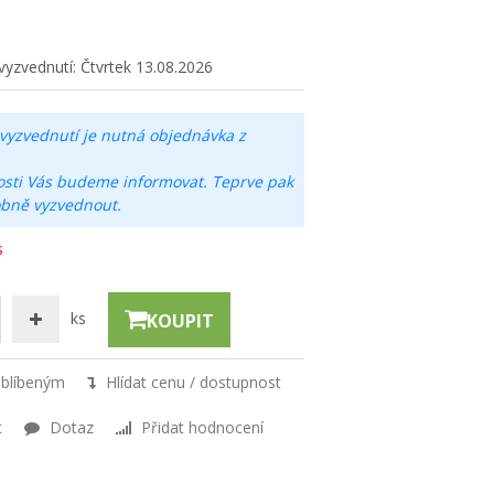
vyzvednutí:
Čtvrtek 13.08.2026
vyzvednutí je nutná objednávka z
osti Vás budeme informovat. Teprve pak
obně vyzvednout.
s
ks
KOUPIT
oblíbeným
Hlídat cenu / dostupnost
t
Dotaz
Přidat hodnocení