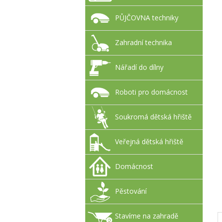
PŮJČOVNA techniky
Zahradní technika
Nářadí do dílny
Roboti pro domácnost
Soukromá dětská hřiště
Veřejná dětská hřiště
Domácnost
Pěstování
Stavíme na zahradě