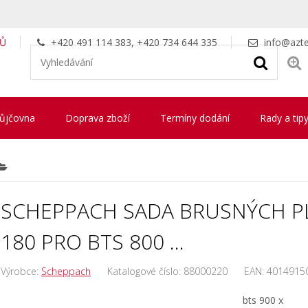
LŮ
+420 491 114 383, +420 734 644 335
info@azte
ůjčovna
Doprava zboží
Termíny dodání
Rady a tip
SCHEPPACH SADA BRUSNÝCH P
180 PRO BTS 800 ...
Výrobce:
Scheppach
Katalogové číslo:
88000220
EAN:
4014915
bts 900 x