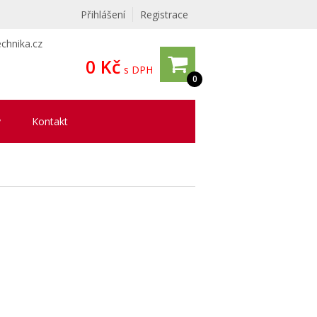
Přihlášení
Registrace
chnika.cz
0 Kč
s DPH
0
y
Kontakt