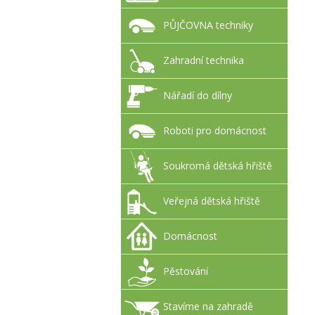
PŮJČOVNA techniky
Zahradní technika
Nářadí do dílny
Roboti pro domácnost
Soukromá dětská hřiště
Veřejná dětská hřiště
Domácnost
Pěstování
Stavíme na zahradě