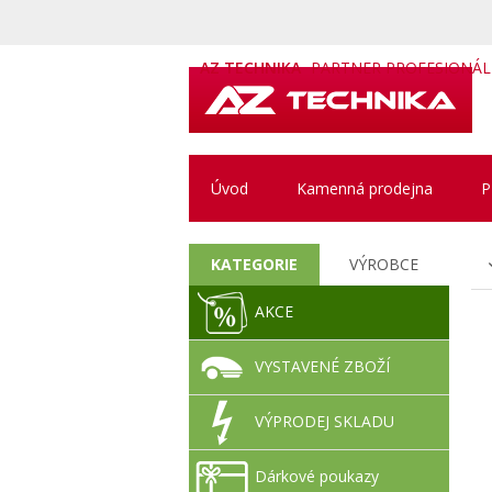
AZ TECHNIKA
PARTNER PROFESIONÁ
Úvod
Kamenná prodejna
P
KATEGORIE
VÝROBCE
AKCE
VYSTAVENÉ ZBOŽÍ
VÝPRODEJ SKLADU
Dárkové poukazy