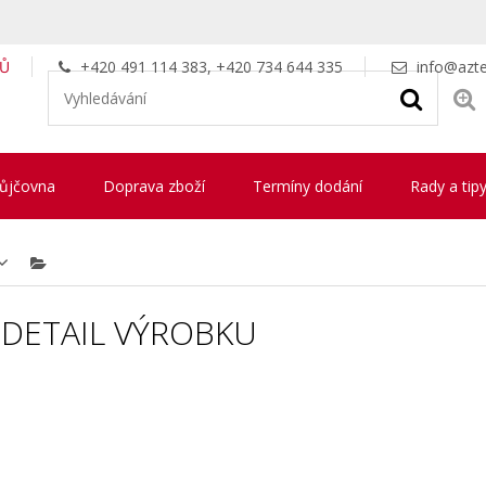
LŮ
+420 491 114 383, +420 734 644 335
info@azte
ůjčovna
Doprava zboží
Termíny dodání
Rady a tip
DETAIL VÝROBKU