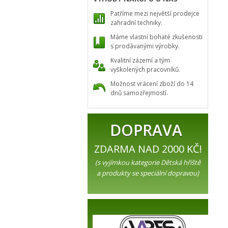
Patříme mezi největší prodejce
zahradní techniky.
Máme vlastní bohaté zkušenosti
s prodávanými výrobky.
Kvalitní zázemí a tým
vyškolených pracovníků.
Možnost vrácení zboží do 14
dnů samozřejmostí.
DOPRAVA
ZDARMA NAD 2000 KČ!
(s vyjímkou kategorie Dětská hřiště
a produkty se speciální dopravou)