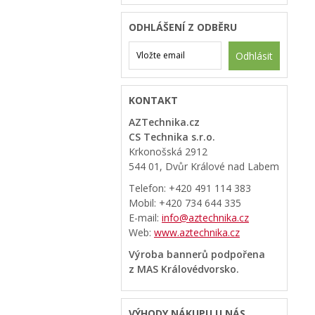
ODHLÁŠENÍ Z ODBĚRU
Odhlásit
KONTAKT
AZTechnika.cz
CS Technika s.r.o.
Krkonošská 2912
544 01, Dvůr Králové nad Labem
Telefon: +420 491 114 383
Mobil: +420 734 644 335
E-mail:
info@aztechnika.cz
Web:
www.aztechnika.cz
Výroba bannerů podpořena
z MAS Královédvorsko.
VÝHODY NÁKUPU U NÁS