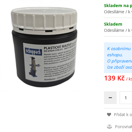
Skladem na p
Odesíláme / k 
Skladem
Odesíláme / k 
K osobnímu 
eshopu.
O připraven
lze zboží os
139 Kč
/ k
Přidat k 
Porovna