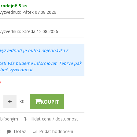
rodejně
5 ks
vyzvednutí:
Pátek 07.08.2026
vyzvednutí:
Středa 12.08.2026
vyzvednutí je nutná objednávka z
osti Vás budeme informovat. Teprve pak
obně vyzvednout.
s
ks
KOUPIT
oblíbeným
Hlídat cenu / dostupnost
t
Dotaz
Přidat hodnocení