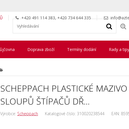
LŮ
+420 491 114 383, +420 734 644 335
info@azte
ůjčovna
Doprava zboží
Termíny dodání
Rady a tip
SCHEPPACH PLASTICKÉ MAZIVO
SLOUPŮ ŠTÍPAČŮ DŘ...
Výrobce:
Scheppach
Katalogové číslo:
310020238544
EAN:
859