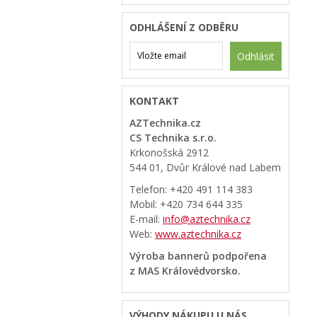
ODHLÁŠENÍ Z ODBĚRU
Odhlásit
KONTAKT
AZTechnika.cz
CS Technika s.r.o.
Krkonošská 2912
544 01, Dvůr Králové nad Labem
Telefon: +420 491 114 383
Mobil: +420 734 644 335
E-mail:
info@aztechnika.cz
Web:
www.aztechnika.cz
Výroba bannerů podpořena
z MAS Královédvorsko.
VÝHODY NÁKUPU U NÁS