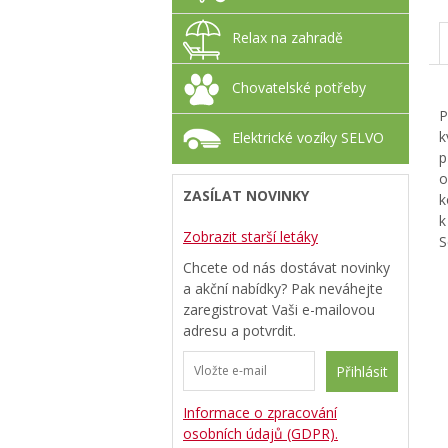
Relax na zahradě
Chovatelské potřeby
P
k
Elektrické vozíky SELVO
p
o
ZASÍLAT NOVINKY
k
k
Zobrazit starší letáky
S
Chcete od nás dostávat novinky
a akční nabídky? Pak neváhejte
zaregistrovat Vaši e-mailovou
adresu a potvrdit.
Přihlásit
Informace o zpracování
osobních údajů (GDPR).