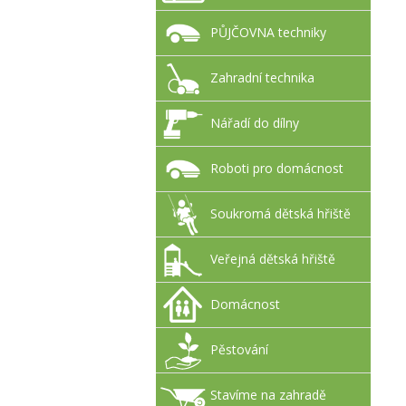
PŮJČOVNA techniky
Zahradní technika
Nářadí do dílny
Roboti pro domácnost
Soukromá dětská hřiště
Veřejná dětská hřiště
Domácnost
Pěstování
Stavíme na zahradě