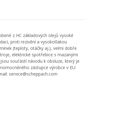
yrobené z HC základových olejů vysoké
daci, proti rezivění a vysokotlakou
nek (teploty, otáčky aj.), velmi dobře
stroje, elektrické spotřebice s mazanými
jsou součástí návodu k obsluze, který je
 zplnomocněného zástupce výrobce v EU:
mail: service@scheppach.com