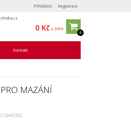
Přihlášení
Registrace
chnika.cz
0 Kč
s DPH
0
y
Kontakt
 PRO MAZÁNÍ
5123402302