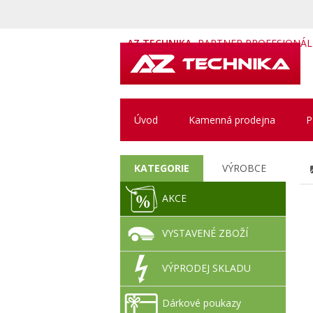
AZ TECHNIKA
PARTNER PROFESIONÁ
Úvod
Kamenná prodejna
P
KATEGORIE
VÝROBCE
AKCE
VYSTAVENÉ ZBOŽÍ
VÝPRODEJ SKLADU
Dárkové poukazy