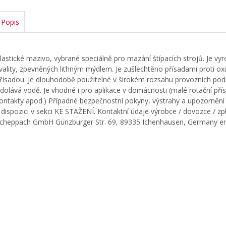
Popis
lastické mazivo, vybrané speciálně pro mazání štípacích strojů. Je v
vality, zpevněných lithným mýdlem. Je zušlechtěno přísadami proti oxi
řísadou. Je dlouhodobě použitelné v širokém rozsahu provozních podmí
dolává vodě. Je vhodné i pro aplikace v domácnosti (malé rotační pří
ontakty apod.) Případné bezpečnostní pokyny, výstrahy a upozornění 
 dispozici v sekci KE STAŽENÍ. Kontaktní údaje výrobce / dovozce /
cheppach GmbH Günzburger Str. 69, 89335 Ichenhausen, Germany e