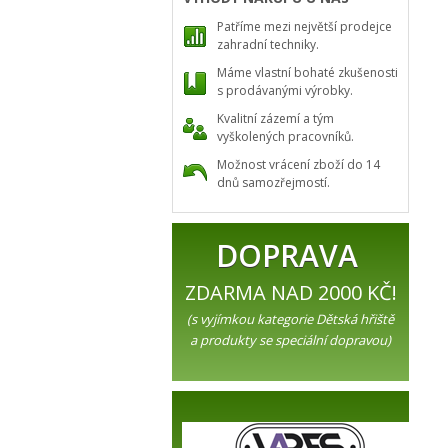
Patříme mezi největší prodejce
zahradní techniky.
Máme vlastní bohaté zkušenosti
s prodávanými výrobky.
Kvalitní zázemí a tým
vyškolených pracovníků.
Možnost vrácení zboží do 14
dnů samozřejmostí.
DOPRAVA
ZDARMA NAD 2000 KČ!
(s vyjímkou kategorie Dětská hřiště
a produkty se speciální dopravou)