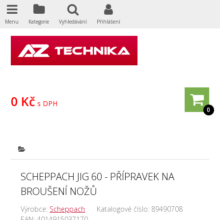
Menu
Kategorie
Vyhledávání
Přihlášení
0 Kč
s DPH
0
SCHEPPACH JIG 60 - PŘÍPRAVEK NA
BROUŠENÍ NOŽŮ
Výrobce:
Scheppach
Katalogové číslo:
89490708
EAN:
4014915037170