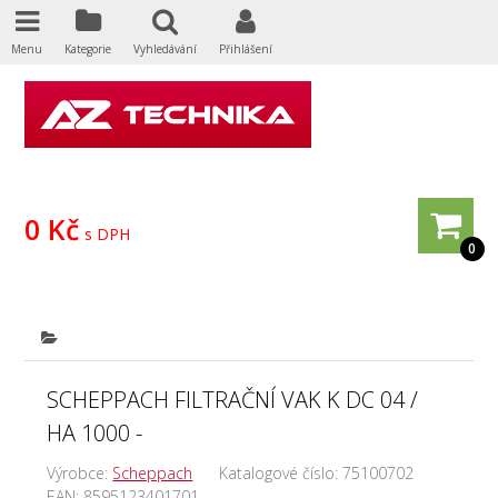
Menu
Kategorie
Vyhledávání
Přihlášení
0 Kč
s DPH
0
SCHEPPACH FILTRAČNÍ VAK K DC 04 /
HA 1000 -
Výrobce:
Scheppach
Katalogové číslo:
75100702
EAN:
8595123401701