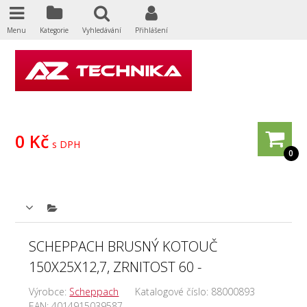
Menu
Kategorie
Vyhledávání
Přihlášení
0 Kč
s DPH
0
SCHEPPACH BRUSNÝ KOTOUČ
150X25X12,7, ZRNITOST 60 -
Výrobce:
Scheppach
Katalogové číslo:
88000893
EAN:
4014915039587