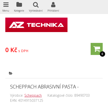
Menu
Kategorie
Vyhledávání
Přihlášení
0 Kč
s DPH
0
SCHEPPACH ABRASIVNÍ PASTA -
Výrobce:
Scheppach
Katalogové číslo:
89490703
EAN:
4014915037125