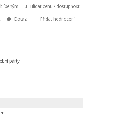
oblíbeným
Hlídat cenu / dostupnost
t
Dotaz
Přidat hodnocení
bní párty.
orn