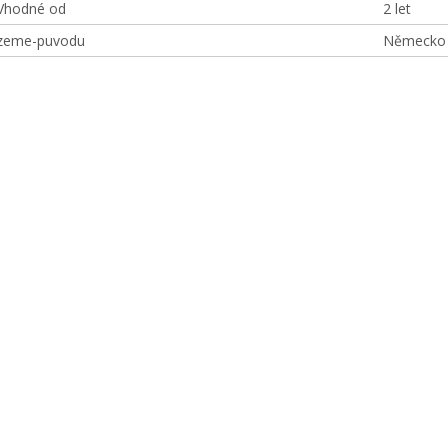
Vhodné od
2 let
zeme-puvodu
Německo