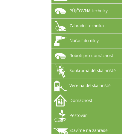
PŮJČOVNA techniky
Zahradní technika
Nářadí do dílny
Roboti pro domácnost
Soukromá dětská hřiště
Veřejná dětská hřiště
Domácnost
Pěstování
Stavíme na zahradě