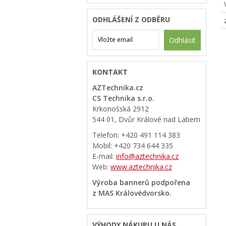
ODHLÁŠENÍ Z ODBĚRU
Odhlásit
KONTAKT
AZTechnika.cz
CS Technika s.r.o.
Krkonošská 2912
544 01, Dvůr Králové nad Labem
Telefon: +420 491 114 383
Mobil: +420 734 644 335
E-mail:
info@aztechnika.cz
Web:
www.aztechnika.cz
Výroba bannerů podpořena
z MAS Královédvorsko.
VÝHODY NÁKUPU U NÁS