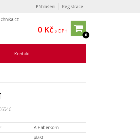
Přihlášení
Registrace
chnika.cz
0 Kč
s DPH
0
y
Kontakt
M
06546
r
A.Haberkorn
plast