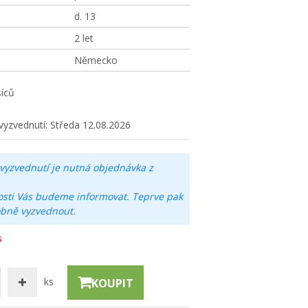
d. 13
2 let
Německo
íců
vyzvednutí:
Středa 12.08.2026
vyzvednutí je nutná objednávka z
osti Vás budeme informovat. Teprve pak
obně vyzvednout.
s
ks
KOUPIT