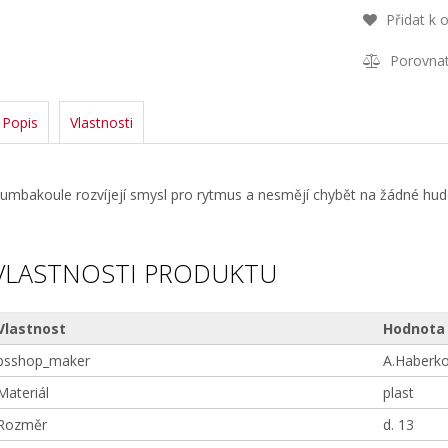
Přidat k 
Porovna
Popis
Vlastnosti
umbakoule rozvíjejí smysl pro rytmus a nesmějí chybět na žádné hude
VLASTNOSTI PRODUKTU
Vlastnost
Hodnota
bsshop_maker
A.Haberk
Materiál
plast
Rozměr
d. 13