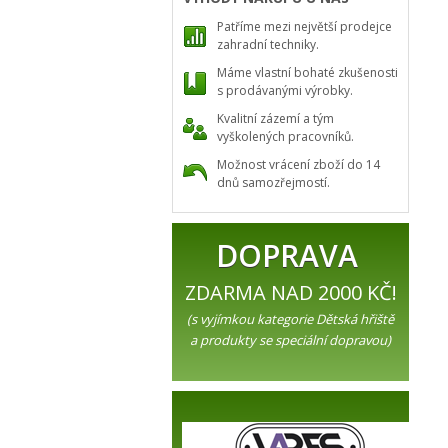
Patříme mezi největší prodejce
zahradní techniky.
Máme vlastní bohaté zkušenosti
s prodávanými výrobky.
Kvalitní zázemí a tým
vyškolených pracovníků.
Možnost vrácení zboží do 14
dnů samozřejmostí.
DOPRAVA
ZDARMA NAD 2000 KČ!
(s vyjímkou kategorie Dětská hřiště
a produkty se speciální dopravou)