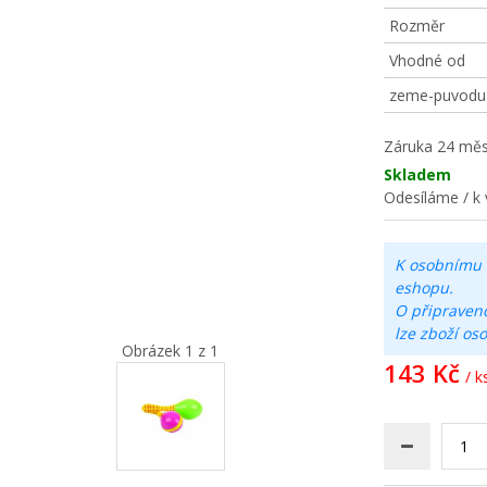
Rozměr
Vhodné od
zeme-puvodu
Záruka
24 měs
Skladem
Odesíláme / k 
K osobnímu 
eshopu.
O připraven
lze zboží os
Obrázek 1 z 1
143 Kč
/ k