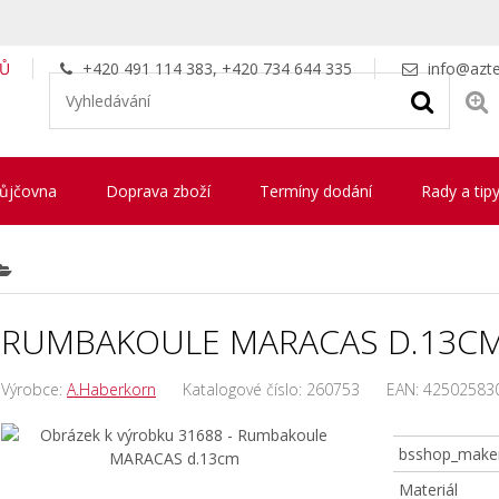
LŮ
+420 491 114 383, +420 734 644 335
info@azte
ůjčovna
Doprava zboží
Termíny dodání
Rady a tip
RUMBAKOULE MARACAS D.13C
Výrobce:
A.Haberkorn
Katalogové číslo:
260753
EAN:
42502583
bsshop_make
Materiál