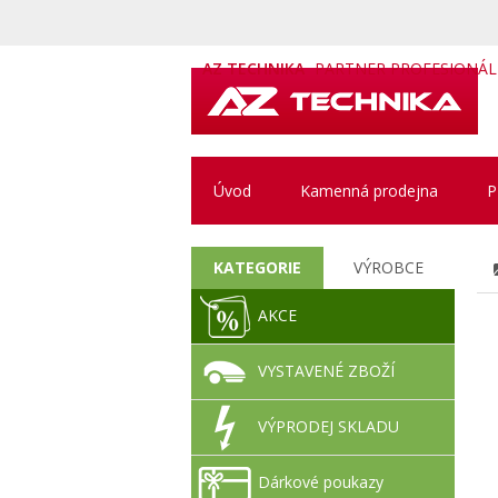
AZ TECHNIKA
PARTNER PROFESIONÁ
Úvod
Kamenná prodejna
P
KATEGORIE
VÝROBCE
AKCE
VYSTAVENÉ ZBOŽÍ
VÝPRODEJ SKLADU
Dárkové poukazy