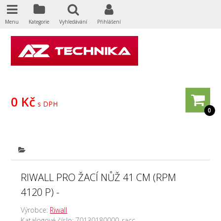
Menu
Kategorie
Vyhledávání
Přihlášení
0 Kč
s DPH
0
RIWALL PRO ŽACÍ NŮŽ 41 CM (RPM
4120 P) -
Výrobce:
Riwall
Katalogové číslo:
70130180000_racc