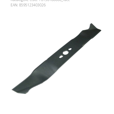
EAN:
8595123403026