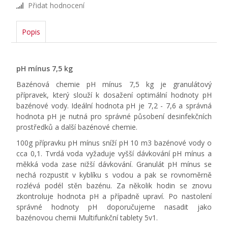
Přidat hodnocení
Popis
pH mínus 7,5 kg
Bazénová chemie pH mínus 7,5 kg je granulátový
přípravek, který slouží k dosažení optimální hodnoty pH
bazénové vody. Ideální hodnota pH je 7,2 - 7,6 a správná
hodnota pH je nutná pro správné působení desinfekčních
prostředků a další bazénové chemie.
100g přípravku pH mínus sníží pH 10 m3 bazénové vody o
cca 0,1. Tvrdá voda vyžaduje vyšší dávkování pH mínus a
měkká voda zase nižší dávkování. Granulát pH mínus se
nechá rozpustit v kyblíku s vodou a pak se rovnoměrně
rozlévá podél stěn bazénu. Za několik hodin se znovu
zkontroluje hodnota pH a případně upraví. Po nastolení
správné hodnoty pH doporučujeme nasadit jako
bazénovou chemii Multifunkční tablety 5v1.