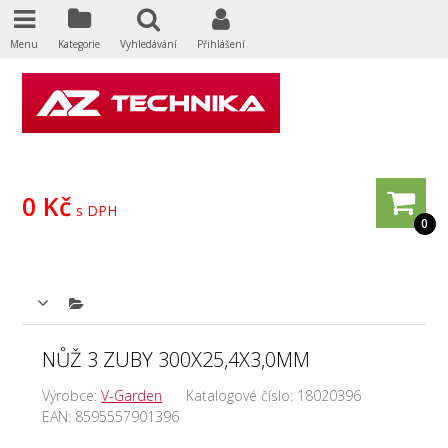
Menu
Kategorie
Vyhledávání
Přihlášení
0 Kč
s DPH
0
NŮŽ 3 ZUBY 300X25,4X3,0MM
Výrobce:
V-Garden
Katalogové číslo:
18020396
EAN:
8595557901396