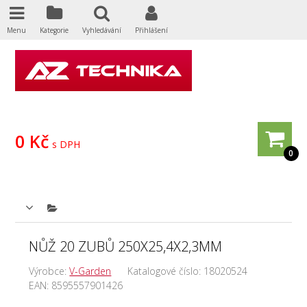
Menu
Kategorie
Vyhledávání
Přihlášení
0 Kč
s DPH
0
NŮŽ 20 ZUBŮ 250X25,4X2,3MM
Výrobce:
V-Garden
Katalogové číslo:
18020524
EAN:
8595557901426