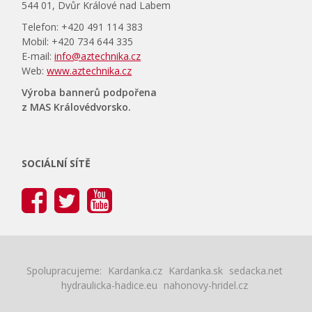
544 01, Dvůr Králové nad Labem
Telefon: +420 491 114 383
Mobil: +420 734 644 335
E-mail:
info@aztechnika.cz
Web:
www.aztechnika.cz
Výroba bannerů podpořena
z MAS Královédvorsko.
SOCIÁLNÍ SÍTĚ
Spolupracujeme:
Kardanka.cz
Kardanka.sk
sedacka.net
hydraulicka-hadice.eu
nahonovy-hridel.cz