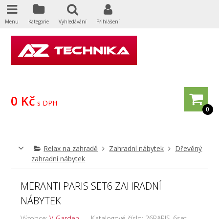
Menu
Kategorie
Vyhledávání
Přihlášení
0 Kč
s DPH
0
Relax na zahradě
Zahradní nábytek
Dřevěný
zahradní nábytek
MERANTI PARIS SET6 ZAHRADNÍ
NÁBYTEK
Výrobce:
V-Garden
Katalogové číslo:
26PARIS_6set