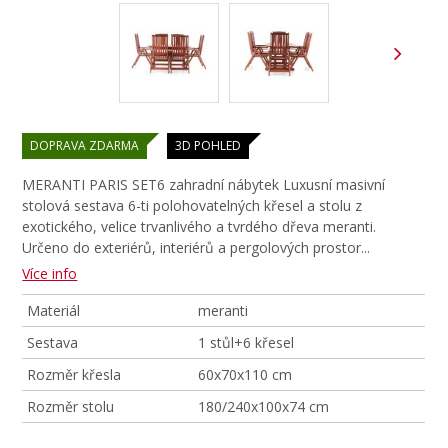
DOPRAVA ZDARMA
3D POHLED
MERANTI PARIS SET6 zahradní nábytek Luxusní masivní
stolová sestava 6-ti polohovatelných křesel a stolu z
exotického, velice trvanlivého a tvrdého dřeva meranti.
Určeno do exteriérů, interiérů a pergolových prostor.
..
Více info
Materiál
meranti
Sestava
1 stůl+6 křesel
Rozměr křesla
60x70x110 cm
Rozměr stolu
180/240x100x74 cm