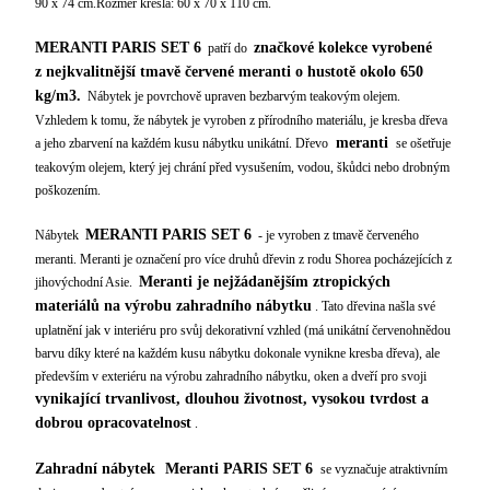
90 x 74 cm.Rozměr křesla: 60 x 70 x 110 cm.
MERANTI PARIS SET 6
značkové kolekce vyrobené
patří do
z nejkvalitnější tmavě červené meranti o hustotě okolo 650
kg/m3.
Nábytek je povrchově upraven bezbarvým teakovým olejem.
Vzhledem k tomu, že nábytek je vyroben z přírodního materiálu, je kresba dřeva
meranti
a jeho zbarvení na každém kusu nábytku unikátní. Dřevo
se ošetřuje
teakovým olejem, který jej chrání před vysušením, vodou, škůdci nebo drobným
poškozením.
MERANTI PARIS SET 6
Nábytek
- je vyroben z tmavě červeného
meranti. Meranti je označení pro více druhů dřevin z rodu Shorea pocházejících z
Meranti je nejžádanějším ztropických
jihovýchodní Asie.
materiálů na výrobu zahradního nábytku
. Tato dřevina našla své
uplatnění jak v interiéru pro svůj dekorativní vzhled (má unikátní červenohnědou
barvu díky které na každém kusu nábytku dokonale vynikne kresba dřeva), ale
především v exteriéru na výrobu zahradního nábytku, oken a dveří pro svoji
vynikající trvanlivost, dlouhou životnost, vysokou tvrdost a
dobrou opracovatelnost
.
Zahradní nábytek
Meranti PARIS SET 6
se vyznačuje atraktivním