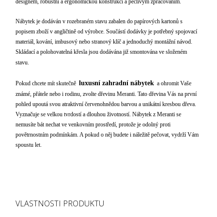
designem, robustní a ergonomickou konstrukcí a pečlivým zpracováním.
Nábytek je dodáván v rozebraném stavu zabalen do papírových kartonů s
popisem zboží v angličtině od výrobce. Součástí dodávky je potřebný spojovací
materiál, kování, imbusový nebo stranový klíč a jednoduchý montážní návod.
Skládací a polohovatelná křesla jsou dodávána již smontována ve složeném
stavu.
luxusní zahradní nábytek
Pokud chcete mít skutečně
a ohromit Vaše
známé, přátele nebo i rodinu, zvolte dřevinu Meranti. Tato dřevina Vás na první
pohled upoutá svou atraktivní červenohnědou barvou a unikátní kresbou dřeva.
Vyznačuje se velkou tvrdostí a dlouhou životností. Nábytek z Meranti se
nemusíte bát nechat ve venkovním prostředí, protože je odolný proti
povětrnostním podmínkám. A pokud o něj budete i náležitě pečovat, vydrží Vám
spoustu let.
VLASTNOSTI PRODUKTU