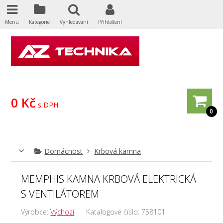
Menu
Kategorie
Vyhledávání
Přihlášení
0 Kč
s DPH
0
Domácnost
Krbová kamna
MEMPHIS KAMNA KRBOVÁ ELEKTRICKÁ
S VENTILÁTOREM
Výrobce:
Výchozí
Katalogové číslo:
758101