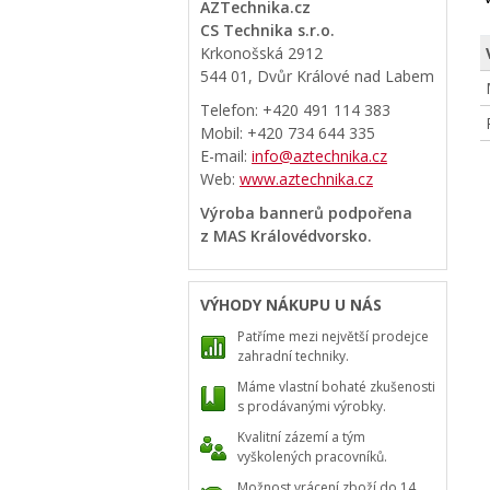
AZTechnika.cz
CS Technika s.r.o.
Krkonošská 2912
544 01, Dvůr Králové nad Labem
Telefon: +420 491 114 383
Mobil: +420 734 644 335
E-mail:
info@aztechnika.cz
Web:
www.aztechnika.cz
Výroba bannerů podpořena
z MAS Královédvorsko.
VÝHODY NÁKUPU U NÁS
Patříme mezi největší prodejce
zahradní techniky.
Máme vlastní bohaté zkušenosti
s prodávanými výrobky.
Kvalitní zázemí a tým
vyškolených pracovníků.
Možnost vrácení zboží do 14