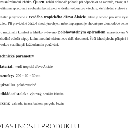
Queen
uxusní zahradní lehátko
nabízí dokonalé pohodlí při odpočinku na zahradě, terase, u
valitnímu zpracování a robustní konstrukci je ideální volbou pro všechny, kteří hledají stylové 
tvrdého tropického dřeva Akácie
ehátko je vyrobeno z
, které je ceněno pro svou vys
zhled. Při pravidelné údržbě vhodným olejem nebo impregnací je vhodné pro dlouhodobé venkovn
polohovatelným opěradlem
ro maximální komfort je lehátko vybaveno
a praktickým
ohodlně odložit nápoj, knihu, mobilní telefon nebo další drobnosti. Širší lehací plocha přispívá 
ysokou stabilitu při každodenním používání.
echnické parametry
ateriál:
tvrdé tropické dřevo Akácie
ozměry:
200 × 69 × 30 cm
pěradlo:
polohovatelné
dkládací stolek:
výsuvný, součást lehátka
rčení:
zahrada, terasa, balkon, pergola, bazén
VLASTNOSTI PRODUKTU