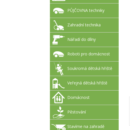
PŮJČOVNA techniky
Zahradní technika
Nářadí do dílny
Roboti pro domácnost
Soukromá dětská hřiště
Veřejná dětská hřiště
Domácnost
Pěstování
Stavíme na zahradě