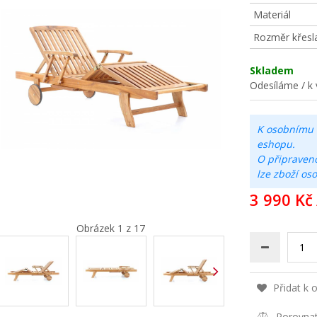
Materiál
Rozměr křesl
Skladem
Odesíláme / k 
K osobnímu 
eshopu.
O připraven
lze zboží os
3 990 Kč
Obrázek 1 z 17
Přidat k 
Porovna