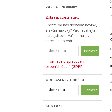
L
ZASÍLAT NOVINKY
k
L
Zobrazit starší letáky
v
Chcete od nás dostávat novinky
P
a akční nabídky? Pak neváhejte
p
zaregistrovat Vaši e-mailovou
v
adresu a potvrdit.
T
Přihlásit
M
Informace o zpracování
osobních údajů (GDPR).
R
O
ODHLÁŠENÍ Z ODBĚRU
O
Odhlásit
U
KONTAKT