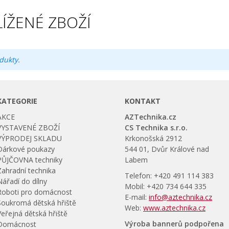
ÍŽENÉ ZBOŽÍ
dukty.
KATEGORIE
KONTAKT
AKCE
AZTechnika.cz
VYSTAVENÉ ZBOŽÍ
CS Technika s.r.o.
VÝPRODEJ SKLADU
Krkonošská 2912
Dárkové poukazy
544 01, Dvůr Králové nad
PŮJČOVNA techniky
Labem
Zahradní technika
Telefon: +420 491 114 383
Nářadí do dílny
Mobil: +420 734 644 335
Roboti pro domácnost
E-mail:
info@aztechnika.cz
Soukromá dětská hřiště
Web:
www.aztechnika.cz
Veřejná dětská hřiště
Výroba bannerů podpořena
Domácnost