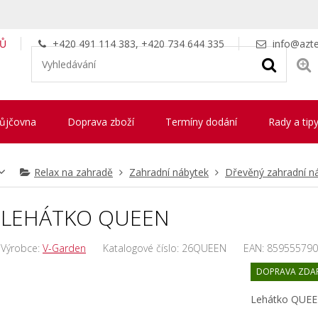
LŮ
+420 491 114 383, +420 734 644 335
info@azte
ůjčovna
Doprava zboží
Termíny dodání
Rady a tip
Relax na zahradě
Zahradní nábytek
Dřevěný zahradní n
LEHÁTKO QUEEN
Výrobce:
V-Garden
Katalogové číslo:
26QUEEN
EAN:
859555790
DOPRAVA ZDA
Lehátko QUE