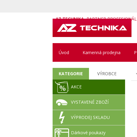
AZ TECHNIKA
PARTNER PROFESIONÁ
Úvod
Kamenná prodejna
P
KATEGORIE
VÝROBCE
AKCE
VYSTAVENÉ ZBOŽÍ
VÝPRODEJ SKLADU
Dárkové poukazy