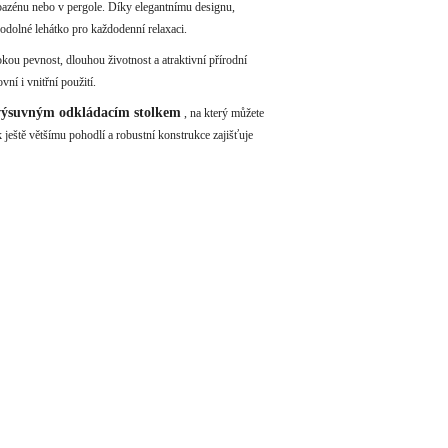
 bazénu nebo v pergole. Díky elegantnímu designu,
a odolné lehátko pro každodenní relaxaci.
okou pevnost, dlouhou životnost a atraktivní přírodní
í i vnitřní použití.
výsuvným odkládacím stolkem
, na který můžete
k ještě většímu pohodlí a robustní konstrukce zajišťuje