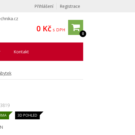
Přihlášení
Registrace
chnika.cz
0 Kč
s DPH
0
y
Kontakt
ábytek
3819
RMA
3D POHLED
EN