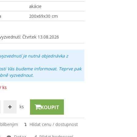
akácie
a
200x69x30 cm
vyzvednutí:
Čtvrtek 13.08.2026
vyzvednutí je nutná objednávka z
osti Vás budeme informovat. Teprve pak
obně vyzvednout.
/ ks
ks
KOUPIT
oblíbeným
Hlídat cenu / dostupnost
t
Dotaz
Přidat hodnocení