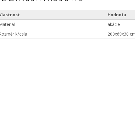
Vlastnost
Hodnota
Materiál
akácie
Rozměr křesla
200x69x30 c