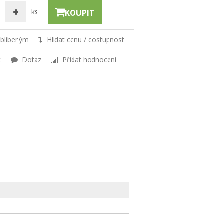
ks
KOUPIT
oblíbeným
Hlídat cenu / dostupnost
t
Dotaz
Přidat hodnocení