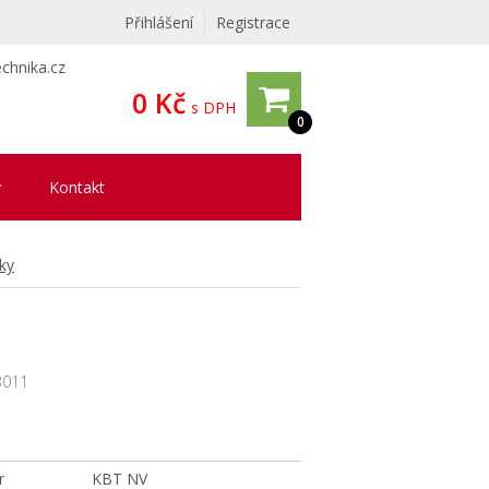
Přihlášení
Registrace
chnika.cz
0 Kč
s DPH
0
y
Kontakt
ky
3011
r
KBT NV