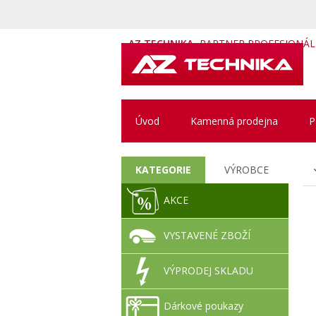
AZ TECHNIKA
PARTNER PROFESIONÁ
Úvod
Kamenná prodejna
P
KATEGORIE
VÝROBCE
AKCE
VYSTAVENÉ ZBOŽÍ
VÝPRODEJ SKLADU
Dárkové poukazy