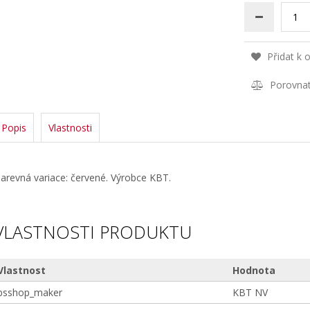
Přidat k 
Porovna
Popis
Vlastnosti
arevná variace: červené. Výrobce KBT.
VLASTNOSTI PRODUKTU
Vlastnost
Hodnota
bsshop_maker
KBT NV