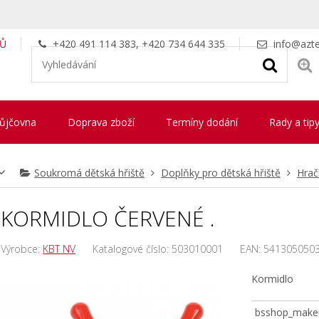
LŮ
+420 491 114 383, +420 734 644 335
info@azte
ůjčovna
Doprava zboží
Termíny dodání
Rady a tip
Soukromá dětská hřiště
Doplňky pro dětská hřiště
Hrač
KORMIDLO ČERVENÉ .
Výrobce:
KBT NV
Katalogové číslo:
503010001
EAN:
541305050
Kormidlo
bsshop_make