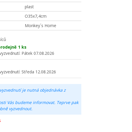
plast
O35x7,4cm
Monkey´s Home
íců
rodejně
1 ks
vyzvednutí:
Pátek 07.08.2026
vyzvednutí:
Středa 12.08.2026
vyzvednutí je nutná objednávka z
osti Vás budeme informovat. Teprve pak
obně vyzvednout.
s