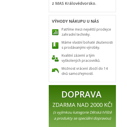
z MAS Královédvorsko.
VÝHODY NÁKUPU U NÁS
Patříme mezi největší prodejce
zahradní techniky.
Máme vlastní bohaté zkušenosti
s prodávanými výrobky.
Kvalitní zázemí a tým
vyškolených pracovníků.
Možnost vrácení zboží do 14
dnů samozřejmostí.
DOPRAVA
ZDARMA NAD 2000 KČ!
(s vyjímkou kategorie Dětská hřiště
a produkty se speciální dopravou)