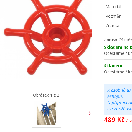
Materiál
Rozměr
Značka
Záruka
24 měs
Skladem na p
Odesíláme / k 
Skladem
Odesíláme / k 
K osobnímu 
Obrázek 1 z 2
eshopu.
O připraven
lze zboží os
489 Kč
/ k