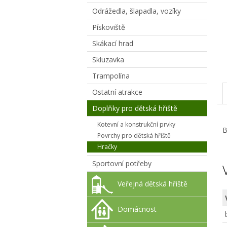
Odrážedla, šlapadla, vozíky
Pískoviště
Skákací hrad
Skluzavka
Trampolína
Ostatní atrakce
Doplňky pro dětská hřiště
Kotevní a konstrukční prvky
B
Povrchy pro dětská hřiště
Hračky
Sportovní potřeby
Veřejná dětská hřiště
Domácnost