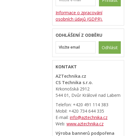
Přihlásit
Informace o zpracování
osobních údajů (GDPR).
ODHLÁŠENÍ Z ODBĚRU
Odhlásit
KONTAKT
AZTechnika.cz
CS Technika s.r.o.
Krkonošská 2912
544 01, Dvůr Králové nad Labem
Telefon: +420 491 114 383
Mobil: +420 734 644 335
E-mail:
info@aztechnika.cz
Web:
www.aztechnika.cz
Výroba bannerů podpořena