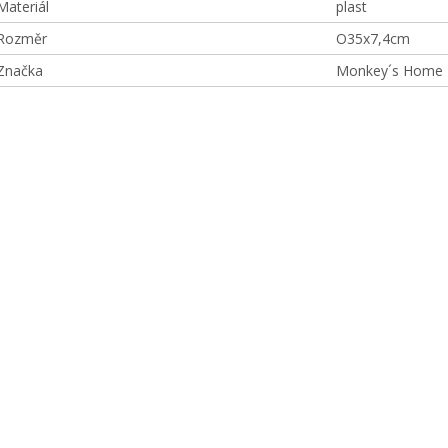
Materiál
plast
Rozměr
O35x7,4cm
Značka
Monkey´s Home