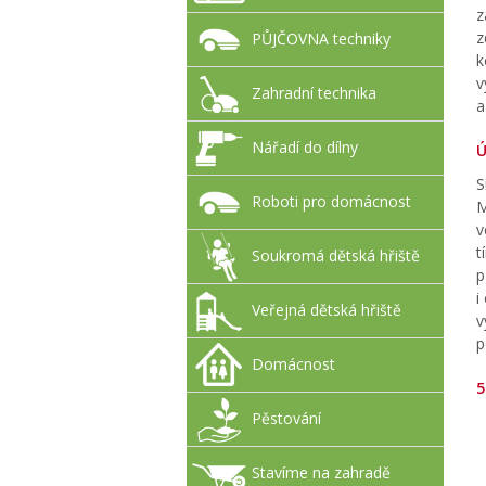
z
z
PŮJČOVNA techniky
k
v
Zahradní technika
a
Nářadí do dílny
Ú
S
Roboti pro domácnost
M
v
t
Soukromá dětská hřiště
p
i
Veřejná dětská hřiště
v
p
Domácnost
5
Pěstování
Stavíme na zahradě