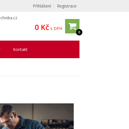
Přihlášení
Registrace
chnika.cz
0 Kč
s DPH
0
y
Kontakt