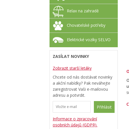
Relax na zahradě
Chovatelské potřeby
Elektrické vozíky SELVO
ZASÍLAT NOVINKY
Zobrazit starší letáky
O
Chcete od nás dostávat novinky
O
a akční nabídky? Pak neváhejte
u
zaregistrovat Vaši e-mailovou
s
adresu a potvrdit.
C
Přihlásit
Informace o zpracování
osobních údajů (GDPR).