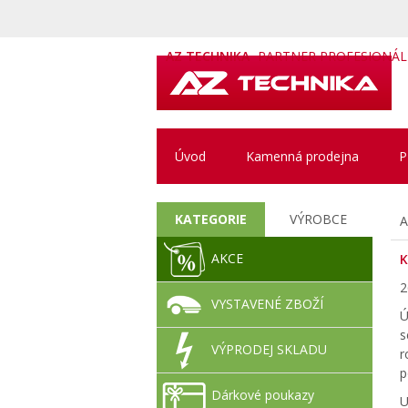
AZ TECHNIKA
PARTNER PROFESIONÁ
Úvod
Kamenná prodejna
P
KATEGORIE
VÝROBCE
A
AKCE
K
2
VYSTAVENÉ ZBOŽÍ
Ú
s
VÝPRODEJ SKLADU
r
p
Dárkové poukazy
U