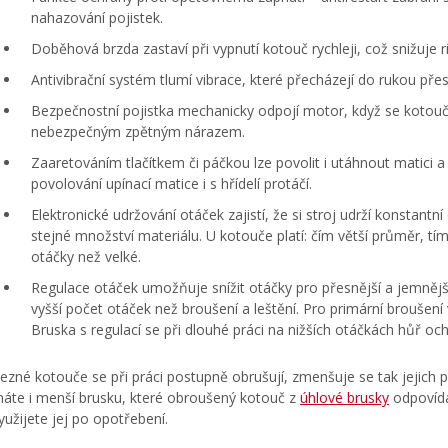
nahazování pojistek.
Doběhová brzda zastaví při vypnutí kotouč rychleji, což snižuje ri
Antivibrační systém tlumí vibrace, které přecházejí do rukou přes
Bezpečnostní pojistka mechanicky odpojí motor, když se kotouč p
nebezpečným zpětným nárazem.
Zaaretováním tlačítkem či páčkou lze povolit i utáhnout matici a 
povolování upínací matice i s hřídelí protáčí.
Elektronické udržování otáček zajistí, že si stroj udrží konstantní 
stejné množství materiálu. U kotouče platí: čím větší průměr, tím
otáčky než velké.
Regulace otáček umožňuje snížit otáčky pro přesnější a jemnější
vyšší počet otáček než broušení a leštění. Pro primární broušení 
Bruska s regulací se při dlouhé práci na nižších otáčkách hůř och
ezné kotouče se při práci postupně obrušují, zmenšuje se tak jejich 
áte i menší brusku, které obroušený kotouč z
úhlové brusky
odpovídá
yužijete jej po opotřebení.