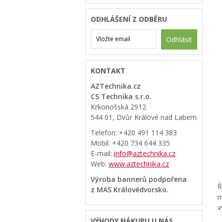
ODHLÁŠENÍ Z ODBĚRU
Odhlásit
KONTAKT
AZTechnika.cz
CS Technika s.r.o.
Krkonošská 2912
544 01, Dvůr Králové nad Labem
Telefon: +420 491 114 383
Mobil: +420 734 644 335
E-mail:
info@aztechnika.cz
Web:
www.aztechnika.cz
Výroba bannerů podpořena
Ř
z MAS Královédvorsko.
m
v
VÝHODY NÁKUPU U NÁS