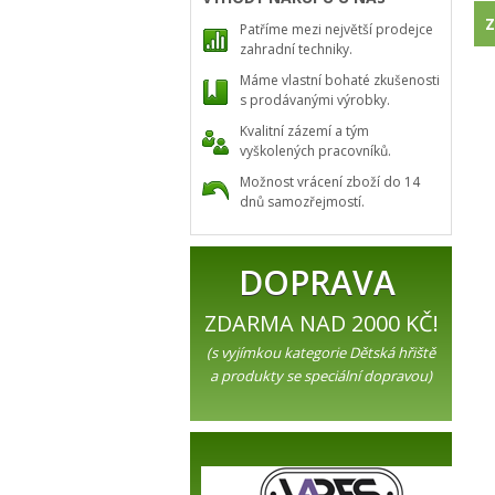
Z
Patříme mezi největší prodejce
zahradní techniky.
Máme vlastní bohaté zkušenosti
s prodávanými výrobky.
Kvalitní zázemí a tým
vyškolených pracovníků.
Možnost vrácení zboží do 14
dnů samozřejmostí.
DOPRAVA
ZDARMA NAD 2000 KČ!
(s vyjímkou kategorie Dětská hřiště
a produkty se speciální dopravou)