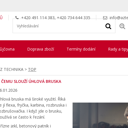
LŮ
+420 491 114 383, +420 734 644 335
info@azte
ůjčovna
Doprava zboží
Termíny dodání
Rady a tip
Z TECHNIKA >
TOP
 ČEMU SLOUŽÍ ÚHLOVÁ BRUSKA
6.01.2026
hlová bruska má široké využití. Říká
e jí flexa, fryčka, karbina, rozbruska i
ozbrušovačka. I když jde o brusku,
oužívá se často k řezání.
řízne jekl, betonový patník i