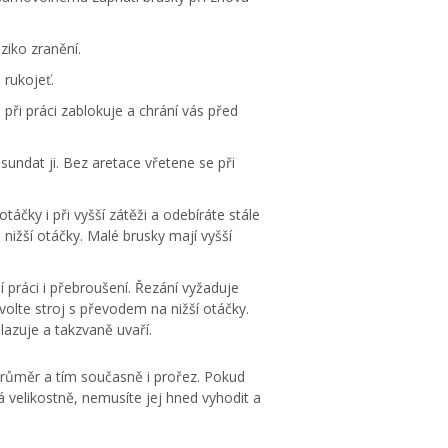
ziko zranění.
 rukojeť.
ři práci zablokuje a chrání vás před
sundat ji. Bez aretace vřetene se při
otáčky i při vyšší zátěži a odebíráte stále
 nižší otáčky. Malé brusky mají vyšší
 práci i přebroušení. Řezání vyžaduje
volte stroj s převodem na nižší otáčky.
lazuje a takzvaně uvaří.
průměr a tím současně i prořez. Pokud
 velikostně, nemusíte jej hned vyhodit a