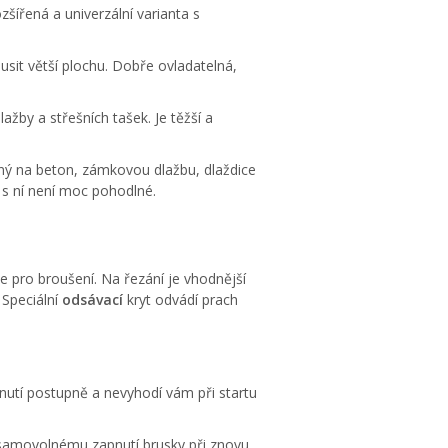
šířená a univerzální varianta s
usit větší plochu. Dobře ovladatelná,
žby a střešních tašek. Je těžší a
ý na beton, zámkovou dlažbu, dlaždice
 s ní není moc pohodlné.
se pro broušení. Na řezání je vhodnější
 Speciální
odsávací
kryt odvádí prach
nutí postupně a nevyhodí vám při startu
 samovolnému zapnutí brusky při znovu