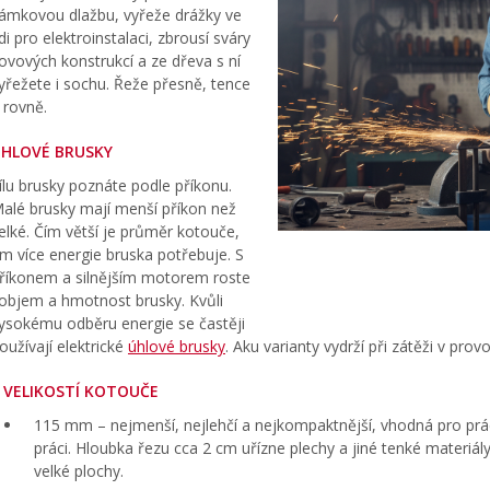
ámkovou dlažbu, vyřeže drážky ve
di pro elektroinstalaci, zbrousí sváry
ovových konstrukcí a ze dřeva s ní
yřežete i sochu. Řeže přesně, tence
 rovně.
HLOVÉ BRUSKY
ílu brusky poznáte podle příkonu.
alé brusky mají menší příkon než
elké. Čím větší je průměr kotouče,
ím více energie bruska potřebuje. S
říkonem a silnějším motorem roste
 objem a hmotnost brusky. Kvůli
ysokému odběru energie se častěji
oužívají elektrické
úhlové brusky
. Aku varianty vydrží při zátěži v pro
 VELIKOSTÍ KOTOUČE
115 mm – nejmenší, nejlehčí a nejkompaktnější, vhodná pro prác
práci. Hloubka řezu cca 2 cm uřízne plechy a jiné tenké materiál
velké plochy.