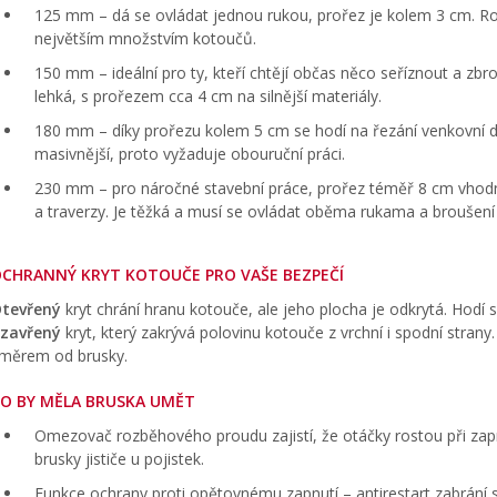
125 mm – dá se ovládat jednou rukou, prořez je kolem 3 cm. Roz
největším množstvím kotoučů.
150 mm – ideální pro ty, kteří chtějí občas něco seříznout a zbro
lehká, s prořezem cca 4 cm na silnější materiály.
180 mm – díky prořezu kolem 5 cm se hodí na řezání venkovní dla
masivnější, proto vyžaduje obouruční práci.
230 mm – pro náročné stavební práce, prořez téměř 8 cm vhodn
a traverzy. Je těžká a musí se ovládat oběma rukama a broušení
CHRANNÝ KRYT KOTOUČE PRO VAŠE BEZPEČÍ
tevřený
kryt chrání hranu kotouče, ale jeho plocha je odkrytá. Hodí 
zavřený
kryt, který zakrývá polovinu kotouče z vrchní i spodní strany.
měrem od brusky.
O BY MĚLA BRUSKA UMĚT
Omezovač rozběhového proudu zajistí, že otáčky rostou při zap
brusky jističe u pojistek.
Funkce ochrany proti opětovnému zapnutí – antirestart zabrání