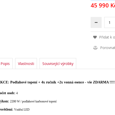
45 990 K
Přidat k 
Porovna
Popis
Vlastnosti
Související výrobky
KCE: Podlahové topení + 4x ručník +2x vonná esence - vše ZDARMA !!!!
očet osob:
4
ýkon:
2200 W / podlahové karbonové topení
světlení:
Vnitřní LED