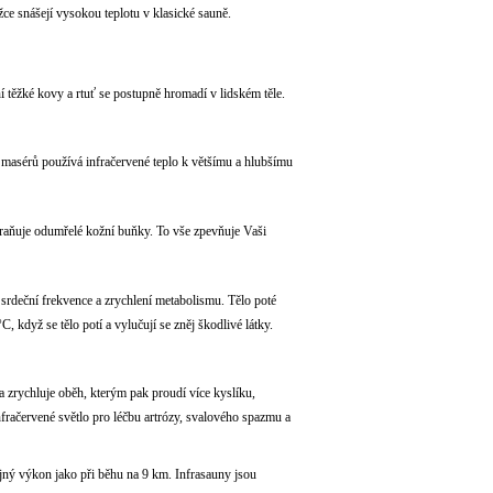
ce snášejí vysokou teplotu v klasické sauně.
ní těžké kovy a rtuť se postupně hromadí v lidském těle.
ě masérů používá infračervené teplo k většímu a hlubšímu
straňuje odumřelé kožní buňky. To vše zpevňuje Vaši
 srdeční frekvence a zrychlení metabolismu. Tělo poté
, když se tělo potí a vylučují se zněj škodlivé látky.
y a zrychluje oběh, kterým pak proudí více kyslíku,
fračervené světlo pro léčbu artrózy, svalového spazmu a
ejný výkon jako při běhu na 9 km. Infrasauny jsou