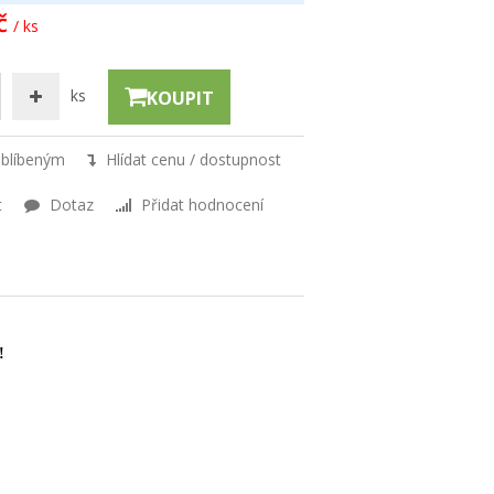
č
/ ks
ks
KOUPIT
oblíbeným
Hlídat cenu / dostupnost
t
Dotaz
Přidat hodnocení
!