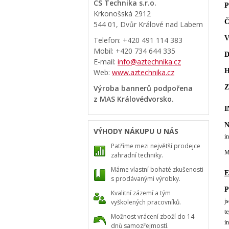
CS Technika s.r.o.
P
Krkonošská 2912
Č
544 01, Dvůr Králové nad Labem
V
Telefon: +420 491 114 383
Mobil: +420 734 644 335
D
E-mail:
info@aztechnika.cz
H
Web:
www.aztechnika.cz
Výroba bannerů podpořena
Z
z MAS Královédvorsko.
I
N
VÝHODY NÁKUPU U NÁS
i
Patříme mezi největší prodejce
M
zahradní techniky.
Máme vlastní bohaté zkušenosti
s prodávanými výrobky.
P
Kvalitní zázemí a tým
j
vyškolených pracovníků.
t
Možnost vrácení zboží do 14
i
dnů samozřejmostí.