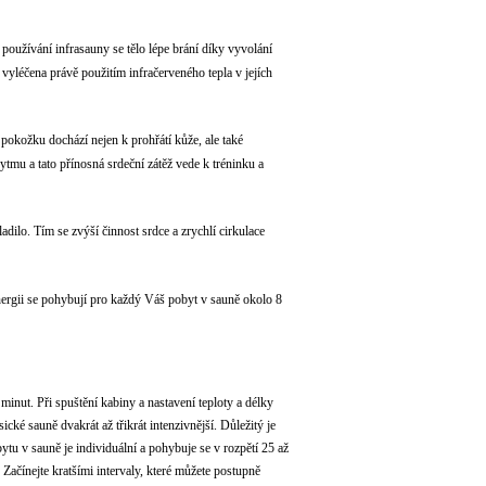
ři používání infrasauny se tělo lépe brání díky vyvolání
vyléčena právě použitím infračerveného tepla v jejích
okožku dochází nejen k prohřátí kůže, ale také
ytmu a tato přínosná srdeční zátěž vede k tréninku a
adilo. Tím se zvýší činnost srdce a zrychlí cirkulace
nergii se pohybují pro každý Váš pobyt v sauně okolo 8
 minut. Při spuštění kabiny a nastavení teploty a délky
sické sauně dvakrát až třikrát intenzivnější. Důležitý je
bytu v sauně je individuální a pohybuje se v rozpětí 25 až
. Začínejte kratšími intervaly, které můžete postupně