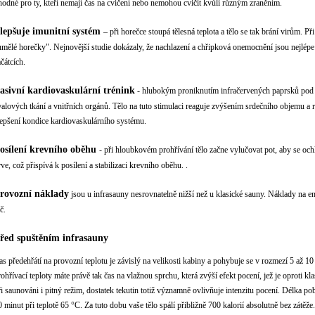
hodné pro ty, kteří nemají čas na cvičení nebo nemohou cvičit kvůli různým zraněním.
lepšuje imunitní systém
– při horečce stoupá tělesná teplota a tělo se tak brání virům. P
umělé horečky". Nejnovější studie dokázaly, že nachlazení a chřipková onemocnění jsou nejlépe 
čátcích.
asivní kardiovaskulární trénink
- hlubokým proniknutím infračervených paprsků pod p
valových tkání a vnitřních orgánů. Tělo na tuto stimulaci reaguje zvýšením srdečního objemu a r
lepšení kondice kardiovaskulárního systému.
osílení krevního oběhu
- při hloubkovém prohřívání tělo začne vylučovat pot, aby se ochl
rve, což přispívá k posílení a stabilizaci krevního oběhu. .
rovozní náklady
jsou u infrasauny nesrovnatelně nižší než u klasické sauny. Náklady na e
č.
řed spuštěním infrasauny
as předehřátí na provozní teplotu je závislý na velikosti kabiny a pohybuje se v rozmezí 5 až 10
rohřívací teploty máte právě tak čas na vlažnou sprchu, která zvýší efekt pocení, jež je oproti kla
ři saunováni i pitný režim, dostatek tekutin totiž významně ovlivňuje intenzitu pocení. Délka po
0 minut při teplotě 65 °C. Za tuto dobu vaše tělo spálí přibližně 700 kalorií absolutně bez zátěže