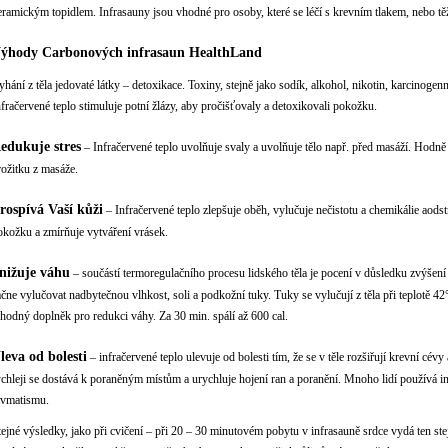
eramickým topidlem. Infrasauny jsou vhodné pro osoby, které se léčí s krevním tlakem, nebo těž
ýhody Carbonových infrasaun HealthLand
yhání z těla jedovaté látky – detoxikace. Toxiny, stejně jako sodík, alkohol, nikotin, karcinogen
nfračervené teplo stimuluje potní žlázy, aby pročišťovaly a detoxikovali pokožku.
edukuje stres
– Infračervené teplo uvolňuje svaly a uvolňuje tělo např. před masáží. Hodn
rožitku z masáže.
rospívá Vaší kůži
– Infračervené teplo zlepšuje oběh, vylučuje nečistotu a chemikálie aod
okožku a zmírňuje vytváření vrásek.
nižuje váhu
– součástí termoregulačního procesu lidského těla je pocení v důsledku zvýšení
ačne vylučovat nadbytečnou vlhkost, soli a podkožní tuky. Tuky se vylučují z těla při teplotě 42°C
hodný doplněk pro redukci váhy. Za 30 min. spálí až 600 cal.
leva od bolesti
– infračervené teplo ulevuje od bolesti tím, že se v těle rozšiřují krevní cév
ychleji se dostává k poraněným místům a urychluje hojení ran a poranění. Mnoho lidí používá in
evmatismu.
tejné výsledky, jako při cvičení – při 20 – 30 minutovém pobytu v infrasauně srdce vydá ten st