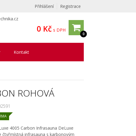
Přihlášení
Registrace
chnika.cz
0 Kč
s DPH
0
y
Kontakt
RBON ROHOVÁ
02591
RMA
Luxe 4005 Carbon Infrasauna DeLuxe
e čtyřmístná infrasauna s karbonovým