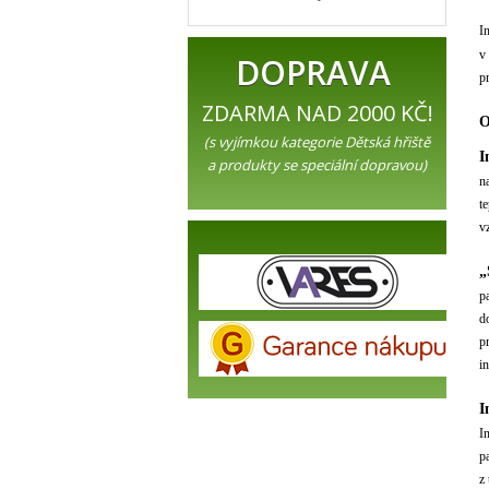
I
v
DOPRAVA
p
ZDARMA NAD 2000 KČ!
O
(s vyjímkou kategorie Dětská hřiště
I
a produkty se speciální dopravou)
n
t
v
„
p
d
p
i
I
I
p
z