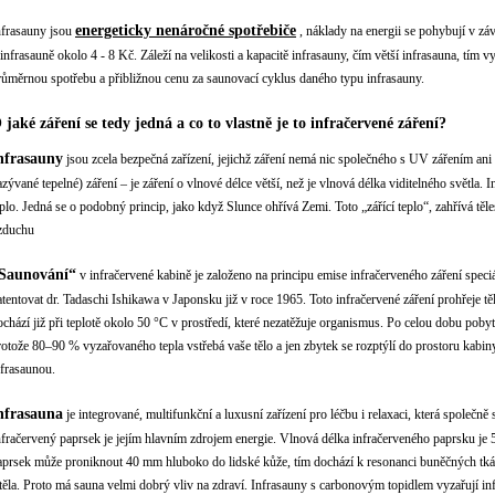
energeticky nenáročné spotřebiče
nfrasauny jsou
, náklady na energii se pohybují v zá
 infrasauně okolo 4 - 8 Kč. Záleží na velikosti a kapacitě infrasauny, čím větší infrasauna, tím 
růměrnou spotřebu a přibližnou cenu za saunovací cyklus daného typu infrasauny.
 jaké záření se tedy jedná a co to vlastně je to infračervené záření?
nfrasauny
jsou zcela bezpečná zařízení, jejichž záření nemá nic společného s UV zářením ani
azývané tepelné) záření – je záření o vlnové délce větší, než je vlnová délka viditelného světla.
eplo. Jedná se o podobný princip, jako když Slunce ohřívá Zemi. Toto „zářící teplo“, zahřívá těl
zduchu
Saunování“
v infračervené kabině je založeno na principu emise infračerveného záření speci
atentovat dr. Tadaschi Ishikawa v Japonsku již v roce 1965. Toto infračervené záření prohřeje t
ochází již při teplotě okolo 50 °C v prostředí, které nezatěžuje organismus. Po celou dobu poby
rotože 80–90 % vyzařovaného tepla vstřebá vaše tělo a jen zbytek se rozptýlí do prostoru kabiny
nfrasaunou.
nfrasauna
je integrované, multifunkční a luxusní zařízení pro léčbu i relaxaci, která společn
nfračervený paprsek je jejím hlavním zdrojem energie. Vlnová délka infračerveného paprsku je 
aprsek může proniknout 40 mm hluboko do lidské kůže, tím dochází k resonanci buněčných tkání 
 těla. Proto má sauna velmi dobrý vliv na zdraví. Infrasauny s carbonovým topidlem vyzařují in