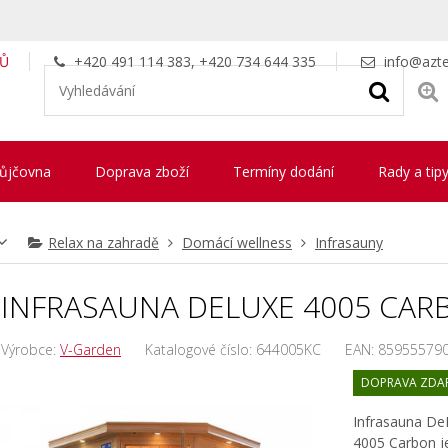
LŮ
+420 491 114 383, +420 734 644 335
info@azte
ůjčovna
Doprava zboží
Termíny dodání
Rady a tip
Relax na zahradě
Domácí wellness
Infrasauny
INFRASAUNA DELUXE 4005 CA
Výrobce:
V-Garden
Katalogové číslo:
644005KC
EAN:
85955579
DOPRAVA ZDA
Infrasauna De
4005 Carbon j