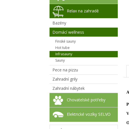
Relax na zahradě
Bazény
Domácí wellness
Finské sauny
Hot tube
Infrasauny
Sauny
Pece na pizzu
Zahradní grily
Zahradní nábytek
A
Chovatelské potřeby
P
Elektrické vozíky SELVO
V
O