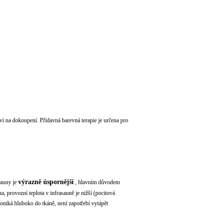
tví na dokoupení. Přídavná barevná terapie je určena pro
výrazně úspornější
sauny je
,
hlavním důvodem
, provozní teplota v infrasauně je nižší (pocitová
roniká hluboko do tkáně, není zapotřebí vytápět