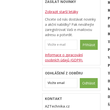
ZASÍLAT NOVINKY
R
R
Zobrazit starší letáky
P
Chcete od nás dostávat novinky
a akční nabídky? Pak neváhejte
D
zaregistrovat Vaši e-mailovou
B
adresu a potvrdit.
T
Přihlásit
P
Informace o zpracování
V
osobních údajů (GDPR).
P
ODHLÁŠENÍ Z ODBĚRU
T
D
Odhlásit
I
D
KONTAKT
Š
AZTechnika.cz