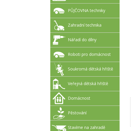
PŮJČOVNA techniky
Zahradní technika
Nářadí do dílny
Roboti pro domácnost
Soukromá dětská hřiště
Veřejná dětská hřiště
Domácnost
Pěstování
Stavíme na zahradě