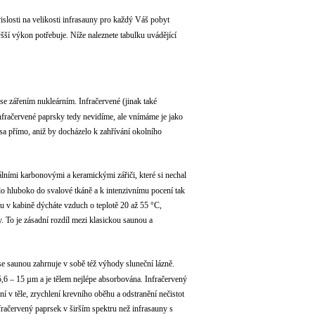
vislosti na velikosti infrasauny pro každý Váš pobyt
vyšší výkon potřebuje. Níže naleznete tabulku uvádějící
 se zářením nukleárním. Infračervené (jinak také
 Infračervené paprsky tedy nevidíme, ale vnímáme je jako
esa přímo, aniž by docházelo k zahřívání okolního
álními karbonovými a keramickými zářiči, které si nechal
ělo hluboko do svalové tkáně a k intenzivnímu pocení tak
tu v kabině dýcháte vzduch o teplotě 20 až 55 °C,
. To je zásadní rozdíl mezi klasickou saunou a
ě se saunou zahrnuje v sobě též výhody sluneční lázně.
5,6 – 15 µm a je tělem nejlépe absorbována. Infračervený
v těle, zrychlení krevního oběhu a odstranění nečistot
fračervený paprsek v širším spektru než infrasauny s