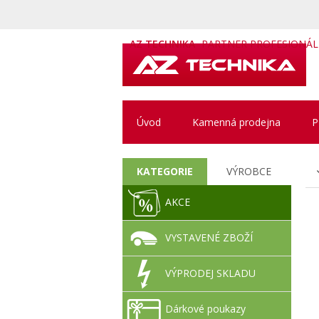
AZ TECHNIKA
PARTNER PROFESIONÁ
Úvod
Kamenná prodejna
P
KATEGORIE
VÝROBCE
AKCE
VYSTAVENÉ ZBOŽÍ
VÝPRODEJ SKLADU
Dárkové poukazy