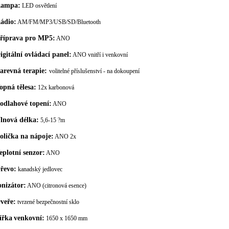
ampa:
LED osvětlení
ádio:
AM/FM/MP3/USB/SD/Bluetooth
říprava pro MP5:
ANO
igitální ovládací panel:
ANO vnitří i venkovní
arevná terapie:
volitelné příslušenství - na dokoupení
opná tělesa:
12x karbonová
odlahové topení:
ANO
lnová délka:
5,6-15 ?m
olička na nápoje:
ANO 2x
eplotní senzor:
ANO
řevo:
kanadský jedlovec
onizátor:
ANO (citronová esence)
veře:
tvrzené bezpečnostní sklo
ířka
venkovní:
1650 x 1650 mm