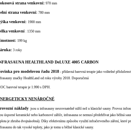
okosová strana
venkovní:
970 mm
elní strana
venkovní:
780 mm
ýška
venkovní:
1900 mm
élka
venkovní
: 1350 mm
motnost:
199 kg
áruka:
3 roky
NFRASAUNA HEALTHLAND DeLUXE 4005 CARBON
ovinka pro modelovou řadu 2018
- přídavná barevná terapie jako volitelné příslušens
nfrasauny značky HealthLand od roku výroby 2018. Doporučená
OC barevné terapie je 1.990 s DPH.
ENERGETICKY NENÁROČNÉ
rovozní náklady
jsou u infrasauny nesrovnatelně nižší než u klasické sauny. Provoz infra
sou úsporné keramické nebo karbonové zářiče, infrasauna se nemusí předehřívat jako běžná sauna
eplota je zhruba dvojnásobná). Díky efektivnímu způsobu využití infračerveného záření, které p
nfrasaunu do tak vysoké teploty, jako je tomu u běžné klasické sauny.