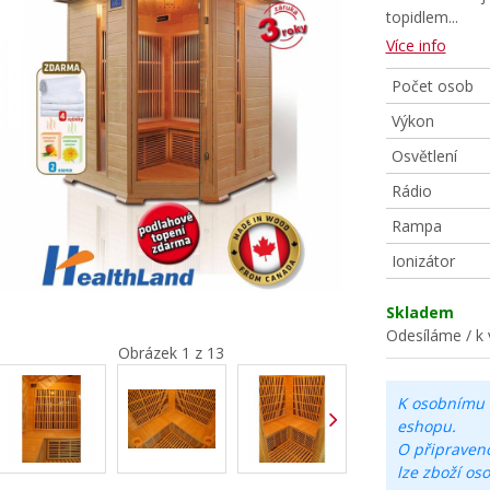
topidlem.
..
Více info
Počet osob
Výkon
Osvětlení
Rádio
Rampa
Ionizátor
Skladem
Odesíláme / k 
Obrázek 1 z 13
K osobnímu 
eshopu.
O připraven
lze zboží os