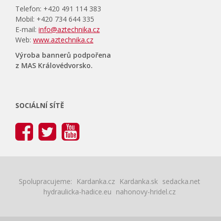
Telefon: +420 491 114 383
Mobil: +420 734 644 335
E-mail:
info@aztechnika.cz
Web:
www.aztechnika.cz
Výroba bannerů podpořena
z MAS Královédvorsko.
SOCIÁLNÍ SÍTĚ
Spolupracujeme:
Kardanka.cz
Kardanka.sk
sedacka.net
hydraulicka-hadice.eu
nahonovy-hridel.cz