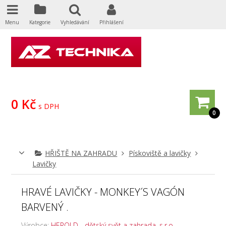
Menu
Kategorie
Vyhledávání
Přihlášení
0 Kč
s DPH
0
HŘIŠTĚ NA ZAHRADU
Pískoviště a lavičky
Lavičky
HRAVÉ LAVIČKY - MONKEY´S VAGÓN
BARVENÝ .
Výrobce:
HEROLD - dětský svět a zahrada, s.r.o.