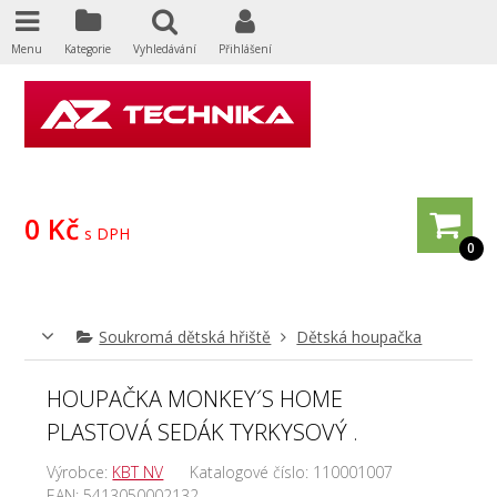
Menu
Kategorie
Vyhledávání
Přihlášení
0 Kč
s DPH
0
Soukromá dětská hřiště
Dětská houpačka
HOUPAČKA MONKEY´S HOME
PLASTOVÁ SEDÁK TYRKYSOVÝ .
Výrobce:
KBT NV
Katalogové číslo:
110001007
EAN:
5413050002132