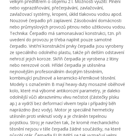
velkým předfiltrem o objemu 2 l. Možnosti využití: Plnění
nebo vyprazdňování, přečerpávání, zavlažování,
zavlažovací systémy, kropení, úklid tlakovou vodou apod.
Nouzové čerpadlo při zaplavení. Zásobování domácnosti
nebo průmyslových provozů pitnou nebo užitkovou vodou.
Technika: Čerpadlo má samonasávací konstrukci, tzn. při
uvedení do provozu je třeba naplnit pouze samotné
čerpadlo. Vnitřní konstrukční prvky čerpadla jsou vyrobeny
ze speciálního odolného plastu, takže při delším odstavení
nehrozí jejich koroze. Skříň čerpadla je vyrobena z litiny
nebo nerezové oceli. Hřídel čerpadla je utěsněna
nejnovějším profesionálním dvojitým těsněním,
kombinující pružinové a keramicko-křemíkové těsnění.
Modely s označením B mají heavy-duty mosazné oběhové
kolo, které má výborné antikorozní parametry, je daleko
odolnější vůči abrazivnímu vlivu nečistot (částečky písku
ap.) a vydrží bez deformací vlivem tepla i případný běh
naprázdno (bez vody). Motor je speciálně hermeticky
utěsněn proti vniknutí vody a je chráněn tepelnou
pojistkou. Stroj je navržen tak, že kromě mechanického
těsnění nejsou v těle čerpadla žádné součástky, na které
působí otěr. Čerpadla ELPUMPS se tak vyznačují velmi