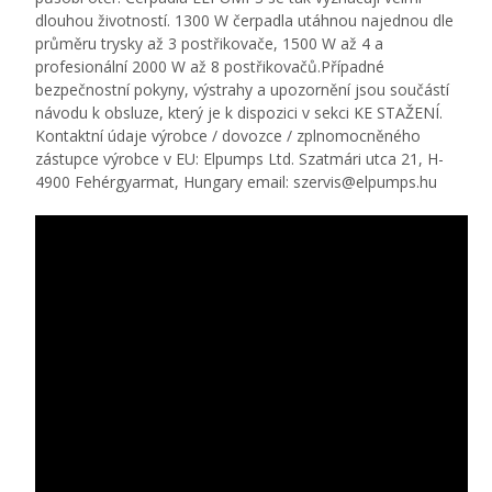
dlouhou životností. 1300 W čerpadla utáhnou najednou dle
průměru trysky až 3 postřikovače, 1500 W až 4 a
profesionální 2000 W až 8 postřikovačů.Případné
bezpečnostní pokyny, výstrahy a upozornění jsou součástí
návodu k obsluze, který je k dispozici v sekci KE STAŽENÍ.
Kontaktní údaje výrobce / dovozce / zplnomocněného
zástupce výrobce v EU: Elpumps Ltd. Szatmári utca 21, H-
4900 Fehérgyarmat, Hungary email: szervis@elpumps.hu