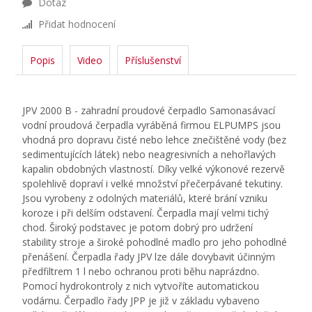
Dotaz
Přidat hodnocení
Popis
Video
Příslušenství
JPV 2000 B - zahradní proudové čerpadlo Samonasávací
vodní proudová čerpadla vyráběná firmou ELPUMPS jsou
vhodná pro dopravu čisté nebo lehce znečištěné vody (bez
sedimentujících látek) nebo neagresivních a nehořlavých
kapalin obdobných vlastností. Díky velké výkonové rezervě
spolehlivě dopraví i velké množství přečerpávané tekutiny.
Jsou vyrobeny z odolných materiálů, které brání vzniku
koroze i při delším odstavení. Čerpadla mají velmi tichý
chod. Široký podstavec je potom dobrý pro udržení
stability stroje a široké pohodlné madlo pro jeho pohodlné
přenášení. Čerpadla řady JPV lze dále dovybavit účinným
předfiltrem 1 l nebo ochranou proti běhu naprázdno.
Pomocí hydrokontroly z nich vytvoříte automatickou
vodárnu. Čerpadlo řady JPP je již v základu vybaveno