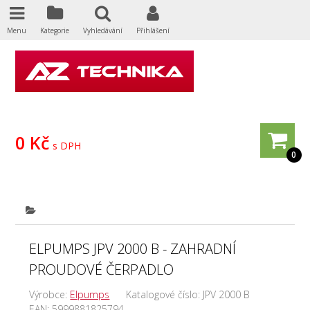
Menu
Kategorie
Vyhledávání
Přihlášení
0 Kč
s DPH
0
ELPUMPS JPV 2000 B - ZAHRADNÍ
PROUDOVÉ ČERPADLO
Výrobce:
Elpumps
Katalogové číslo:
JPV 2000 B
EAN:
5999881825794