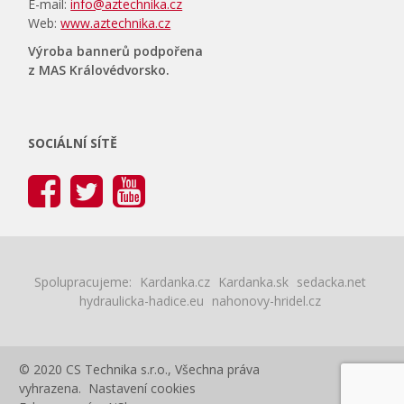
E-mail:
info@aztechnika.cz
Web:
www.aztechnika.cz
Výroba bannerů podpořena
z MAS Královédvorsko.
SOCIÁLNÍ SÍTĚ
Spolupracujeme:
Kardanka.cz
Kardanka.sk
sedacka.net
hydraulicka-hadice.eu
nahonovy-hridel.cz
© 2020 CS Technika s.r.o., Všechna práva
vyhrazena.
Nastavení cookies