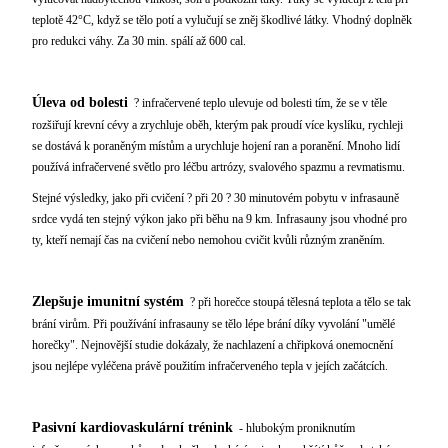
teplotě 42°C, když se tělo potí a vylučují se zněj škodlivé látky. Vhodný doplněk
pro redukci váhy. Za 30 min. spálí až 600 cal.
Úleva od bolesti
? infračervené teplo ulevuje od bolesti tím, že se v těle
rozšiřují krevní cévy a zrychluje oběh, kterým pak proudí více kyslíku, rychleji
se dostává k poraněným místům a urychluje hojení ran a poranění. Mnoho lidí
používá infračervené světlo pro léčbu artrózy, svalového spazmu a revmatismu.
Stejné výsledky, jako při cvičení ? při 20 ? 30 minutovém pobytu v infrasauně
srdce vydá ten stejný výkon jako při běhu na 9 km. Infrasauny jsou vhodné pro
ty, kteří nemají čas na cvičení nebo nemohou cvičit kvůli různým zraněním.
Zlepšuje imunitní systém
? při horečce stoupá tělesná teplota a tělo se tak
brání virům. Při používání infrasauny se tělo lépe brání díky vyvolání "umělé
horečky". Nejnovější studie dokázaly, že nachlazení a chřipková onemocnění
jsou nejlépe vyléčena právě použitím infračerveného tepla v jejích začátcích.
Pasivní kardiovaskulární trénink
- hlubokým proniknutím