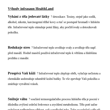
Výhody infrasaun HealthLand
Vyhání z těla jedovaté látky
? detoxikace. Toxiny, stejně jako sodík,
alkohol, nikotin, karcinogenní těžké kovy a rtuť se postupně hromadí v lidském
těle. Infračervené teplo stimuluje potní žlázy, aby pročišťovaly a detoxikovali
pokožku.
Redukuje stres
? Infračervené teplo uvolňuje svaly a uvolňuje tělo např.
před masáží. Hodně masérů používá infračervené teplo k většímu a hlubšímu
prožitku z masáže.
Prospívá Vaší kůži
? Infračervené teplo zlepšuje oběh, vylučuje nečistotu a
chemikálie aodstraňuje odumřelé kožní buňky. To vše zpevňuje Vaši pokožku a
zmírňuje vytváření vrásek.
Snižuje váhu
? součástí termoregulačního procesu lidského těla je pocení v
důsledku zvýšení srdeční frekvence a zrychlení metabolismu. Tělo poté začne
vylučovat nadbytečnou vlhkost, soli a podkožní tuky. Tuky se vylučují z těla při