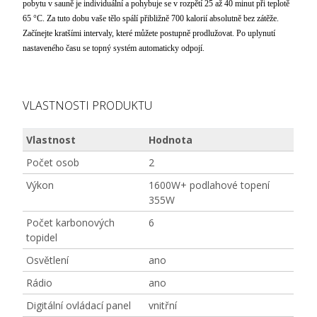
pobytu v sauně je individuální a pohybuje se v rozpětí 25 až 40 minut při teplotě
65 °C. Za tuto dobu vaše tělo spálí přibližně 700 kalorií absolutně bez zátěže.
Začínejte kratšími intervaly, které můžete postupně prodlužovat. Po uplynutí
nastaveného času se topný systém automaticky odpojí.
VLASTNOSTI PRODUKTU
Vlastnost
Hodnota
Počet osob
2
Výkon
1600W+ podlahové topení
355W
Počet karbonových
6
topidel
Osvětlení
ano
Rádio
ano
Digitální ovládací panel
vnitřní