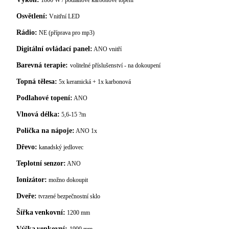
1800 W / podlahové karbonové topení
Osvětlení:
Vnitřní LED
Rádio:
NE (příprava pro mp3)
Digitální ovládací panel:
ANO vnitří
Barevná terapie:
volitelné příslušenství - na dokoupení
Topná tělesa:
5x keramická + 1x karbonová
Podlahové topení:
ANO
Vlnová délka:
5,6-15 ?m
Polička na nápoje:
ANO 1x
Dřevo:
kanadský jedlovec
Teplotní senzor:
ANO
Ionizátor:
možno dokoupit
Dveře:
tvrzené bezpečnostní sklo
Šířka
venkovní:
1200 mm
Výška
venkovní: