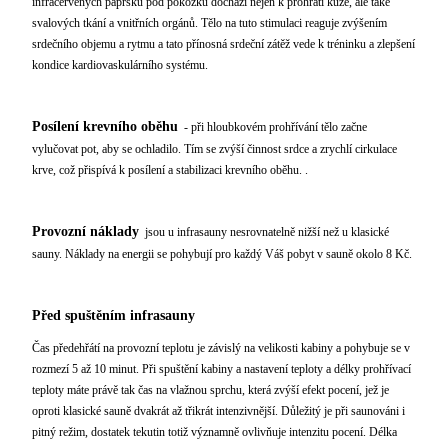
infračervených paprsků pod pokožku dochází nejen k prohřátí kůže, ale také
svalových tkání a vnitřních orgánů. Tělo na tuto stimulaci reaguje zvýšením
srdečního objemu a rytmu a tato přínosná srdeční zátěž vede k tréninku a zlepšení
kondice kardiovaskulárního systému.
Posílení krevního oběhu
- při hloubkovém prohřívání tělo začne
vylučovat pot, aby se ochladilo. Tím se zvýší činnost srdce a zrychlí cirkulace
krve, což přispívá k posílení a stabilizaci krevního oběhu. .
Provozní náklady
jsou u infrasauny nesrovnatelně nižší než u klasické
sauny. Náklady na energii se pohybují pro každý Váš pobyt v sauně okolo 8 Kč.
Před spuštěním infrasauny
Čas předehřátí na provozní teplotu je závislý na velikosti kabiny a pohybuje se v
rozmezí 5 až 10 minut. Při spuštění kabiny a nastavení teploty a délky prohřívací
teploty máte právě tak čas na vlažnou sprchu, která zvýší efekt pocení, jež je
oproti klasické sauně dvakrát až třikrát intenzivnější. Důležitý je při saunováni i
pitný režim, dostatek tekutin totiž významně ovlivňuje intenzitu pocení. Délka