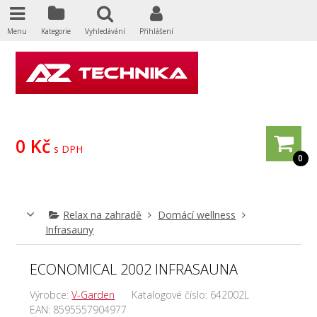
Menu
Kategorie
Vyhledávání
Přihlášení
0 Kč
s DPH
0
Relax na zahradě
Domácí wellness
Infrasauny
ECONOMICAL 2002 INFRASAUNA
Výrobce:
V-Garden
Katalogové číslo:
642002L
EAN:
8595557904977