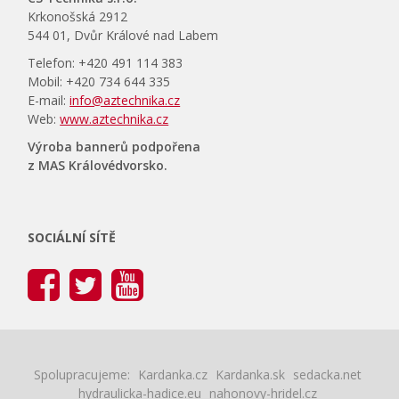
Krkonošská 2912
544 01, Dvůr Králové nad Labem
Telefon: +420 491 114 383
Mobil: +420 734 644 335
E-mail:
info@aztechnika.cz
Web:
www.aztechnika.cz
Výroba bannerů podpořena
z MAS Královédvorsko.
SOCIÁLNÍ SÍTĚ
Spolupracujeme:
Kardanka.cz
Kardanka.sk
sedacka.net
hydraulicka-hadice.eu
nahonovy-hridel.cz