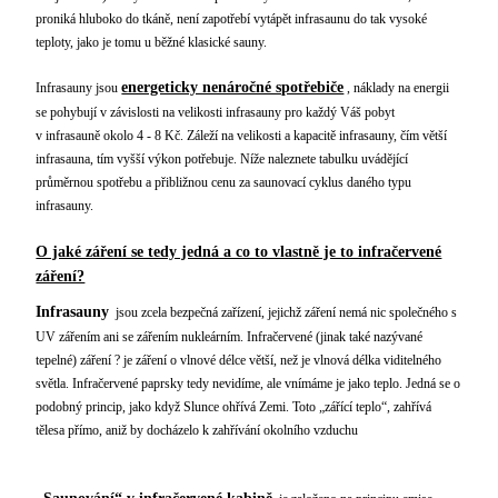
proniká hluboko do tkáně, není zapotřebí vytápět infrasaunu do tak vysoké
teploty, jako je tomu u běžné klasické sauny.
energeticky nenáročné spotřebiče
Infrasauny jsou
, náklady na energii
se pohybují v závislosti na velikosti infrasauny pro každý Váš pobyt
v infrasauně okolo 4 - 8 Kč. Záleží na velikosti a kapacitě infrasauny, čím větší
infrasauna, tím vyšší výkon potřebuje. Níže naleznete tabulku uvádějící
průměrnou spotřebu a přibližnou cenu za saunovací cyklus daného typu
infrasauny.
O jaké záření se tedy jedná a co to vlastně je to infračervené
záření?
Infrasauny
jsou zcela bezpečná zařízení, jejichž záření nemá nic společného s
UV zářením ani se zářením nukleárním. Infračervené (jinak také nazývané
tepelné) záření ? je záření o vlnové délce větší, než je vlnová délka viditelného
světla. Infračervené paprsky tedy nevidíme, ale vnímáme je jako teplo. Jedná se o
podobný princip, jako když Slunce ohřívá Zemi. Toto „zářící teplo“, zahřívá
tělesa přímo, aniž by docházelo k zahřívání okolního vzduchu