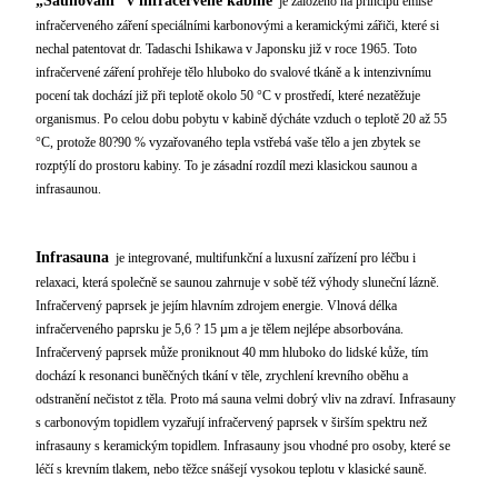
„Saunování“ v infračervené kabině
je založeno na principu emise
infračerveného záření speciálními karbonovými a keramickými zářiči, které si
nechal patentovat dr. Tadaschi Ishikawa v Japonsku již v roce 1965. Toto
infračervené záření prohřeje tělo hluboko do svalové tkáně a k intenzivnímu
pocení tak dochází již při teplotě okolo 50 °C v prostředí, které nezatěžuje
organismus. Po celou dobu pobytu v kabině dýcháte vzduch o teplotě 20 až 55
°C, protože 80?90 % vyzařovaného tepla vstřebá vaše tělo a jen zbytek se
rozptýlí do prostoru kabiny. To je zásadní rozdíl mezi klasickou saunou a
infrasaunou.
Infrasauna
je integrované, multifunkční a luxusní zařízení pro léčbu i
relaxaci, která společně se saunou zahrnuje v sobě též výhody sluneční lázně.
Infračervený paprsek je jejím hlavním zdrojem energie. Vlnová délka
infračerveného paprsku je 5,6 ? 15 µm a je tělem nejlépe absorbována.
Infračervený paprsek může proniknout 40 mm hluboko do lidské kůže, tím
dochází k resonanci buněčných tkání v těle, zrychlení krevního oběhu a
odstranění nečistot z těla. Proto má sauna velmi dobrý vliv na zdraví. Infrasauny
s carbonovým topidlem vyzařují infračervený paprsek v širším spektru než
infrasauny s keramickým topidlem. Infrasauny jsou vhodné pro osoby, které se
léčí s krevním tlakem, nebo těžce snášejí vysokou teplotu v klasické sauně.