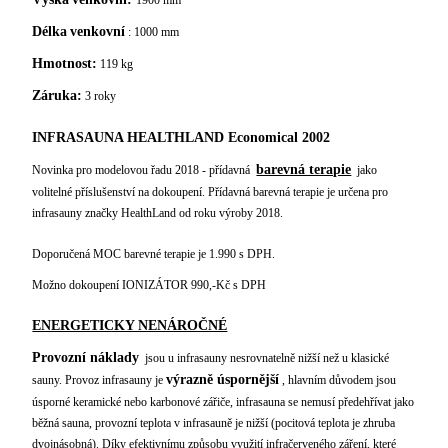
1900 mm
Délka
venkovní
: 1000 mm
Hmotnost:
119 kg
Záruka:
3 roky
INFRASAUNA HEALTHLAND Economical 2002
barevná terapie
Novinka pro modelovou řadu 2018 - přídavná
jako
volitelné příslušenství na dokoupení. Přídavná barevná terapie je určena pro
infrasauny značky HealthLand od roku výroby 2018.
Doporučená MOC barevné terapie je 1.990 s DPH.
Možno dokoupení IONIZÁTOR 990,-Kč s DPH
ENERGETICKY NENÁROČNÉ
Provozní náklady
jsou u infrasauny nesrovnatelně nižší než u klasické
výrazně úspornější
sauny. Provoz infrasauny je
,
hlavním důvodem jsou
úsporné keramické nebo karbonové zářiče, infrasauna se nemusí předehřívat jako
běžná sauna, provozní teplota v infrasauně je nižší (pocitová teplota je zhruba
dvojnásobná). Díky efektivnímu způsobu využití infračerveného záření, které