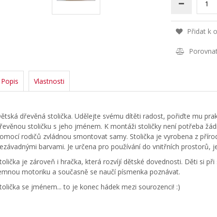
Přidat k 
Porovna
Popis
Vlastnosti
ětská dřevěná stolička. Udělejte svému dítěti radost, pořiďte mu prakt
řevěnou stoličku s jeho jménem. K montáži stoličky není potřeba žádný 
omocí rodičů zvládnou smontovat samy. Stolička je vyrobena z příro
ezávadnými barvami. Je určena pro používání do vnitřních prostorů, je
tolička je zároveň i hračka, která rozvíjí dětské dovednosti. Děti si p
emnou motoriku a současně se naučí písmenka poznávat.
tolička se jménem... to je konec hádek mezi sourozenci! :)