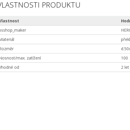
VLASTNOSTI PRODUKTU
Vlastnost
Hod
bsshop_maker
HER
Materiál
přek
Rozměr
d.50
Nosnost/max. zatížení
100
Vhodné od
2 let