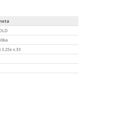
nota
OLD
liška
x š.25x v.33