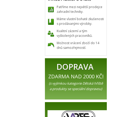
Patříme mezi největší prodejce
zahradní techniky.
Máme vlastní bohaté zkušenosti
s prodávanými výrobky.
Kvalitní zázemí a tým
vyškolených pracovníků.
Možnost vrácení zboží do 14
dnů samozřejmostí.
DOPRAVA
ZDARMA NAD 2000 KČ!
(s vyjímkou kategorie Dětská hřiště
a produkty se speciální dopravou)