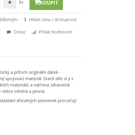
ks
KOUPIT
oblíbeným
Hlídat cenu / dostupnost
t
Dotaz
Přidat hodnocení
ický a přitom originální dárek -
spojovací materiál. Starší děti si ji s
dních materiálů a natřena zdravotně
 velice odolná a pevná.
ři skládání dřevěných písmenek procvičují