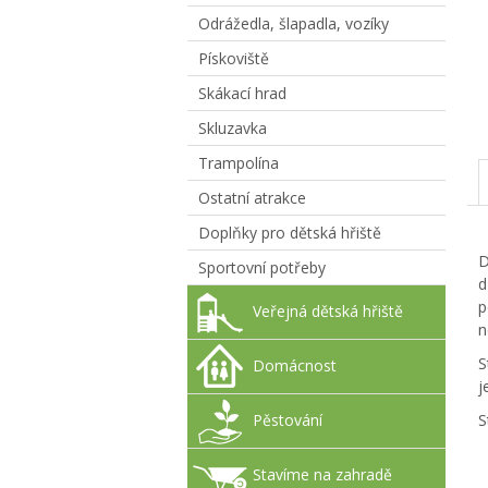
Odrážedla, šlapadla, vozíky
Pískoviště
Skákací hrad
Skluzavka
Trampolína
Ostatní atrakce
Doplňky pro dětská hřiště
D
Sportovní potřeby
d
p
Veřejná dětská hřiště
n
S
Domácnost
j
Pěstování
S
Stavíme na zahradě