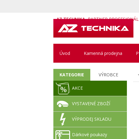
AZ TECHNIKA
PARTNER PROFESIONÁ
Úvod
Kamenná prodejna
P
KATEGORIE
VÝROBCE
AKCE
VYSTAVENÉ ZBOŽÍ
VÝPRODEJ SKLADU
Dárkové poukazy