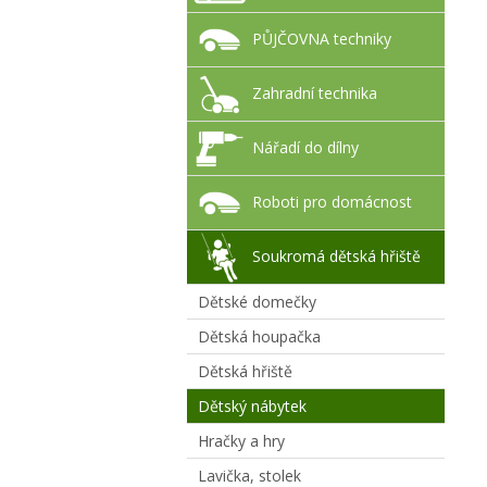
PŮJČOVNA techniky
Zahradní technika
Nářadí do dílny
Roboti pro domácnost
Soukromá dětská hřiště
Dětské domečky
Dětská houpačka
Dětská hřiště
Dětský nábytek
Hračky a hry
Lavička, stolek