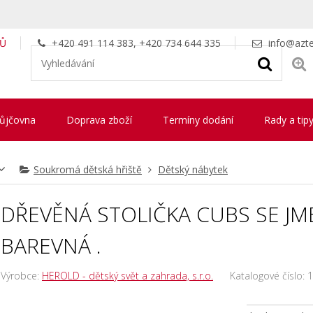
LŮ
+420 491 114 383, +420 734 644 335
info@azte
ůjčovna
Doprava zboží
Termíny dodání
Rady a tip
Soukromá dětská hřiště
Dětský nábytek
DŘEVĚNÁ STOLIČKA CUBS SE J
BAREVNÁ .
Výrobce:
HEROLD - dětský svět a zahrada, s.r.o.
Katalogové číslo:
1