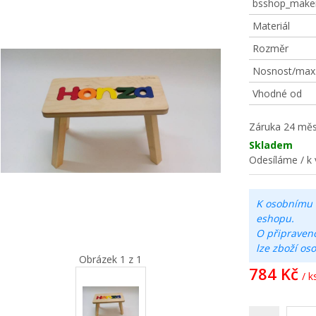
bsshop_make
Materiál
Rozměr
Nosnost/max. 
Vhodné od
Záruka
24 měs
Skladem
Odesíláme / k 
K osobnímu 
eshopu.
O připraven
lze zboží os
Obrázek 1 z 1
784 Kč
/ k