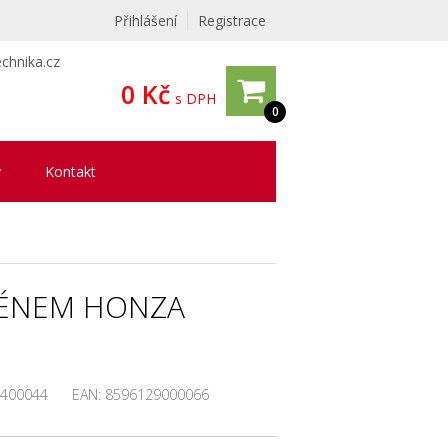
Přihlášení
Registrace
chnika.cz
0 Kč
s DPH
0
y
Kontakt
MÉNEM HONZA
400044
EAN:
8596129000066