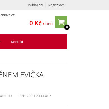
Přihlášení
Registrace
chnika.cz
0 Kč
s DPH
0
y
Kontakt
ÉNEM EVIČKA
400109
EAN:
8596129000462