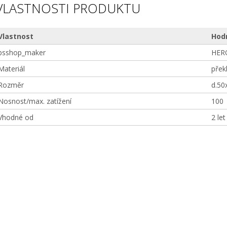
VLASTNOSTI PRODUKTU
Vlastnost
Hod
bsshop_maker
HER
Materiál
přek
Rozměr
d.50
Nosnost/max. zatížení
100
Vhodné od
2 let