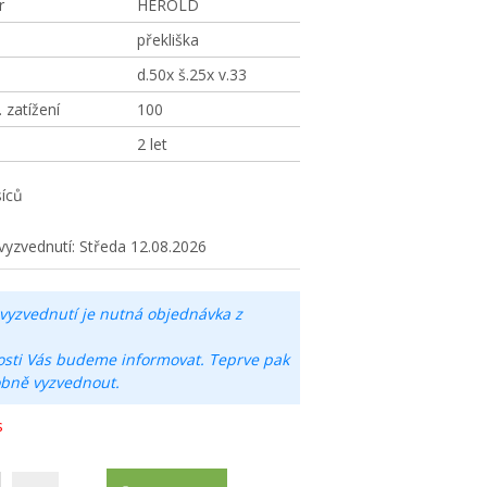
r
HEROLD
překliška
d.50x š.25x v.33
zatížení
100
2 let
íců
vyzvednutí:
Středa 12.08.2026
vyzvednutí je nutná objednávka z
osti Vás budeme informovat. Teprve pak
obně vyzvednout.
s