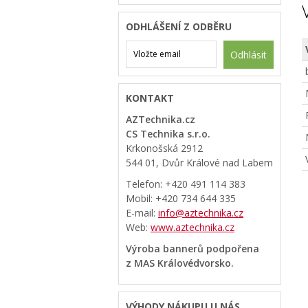
ODHLÁŠENÍ Z ODBĚRU
Odhlásit
KONTAKT
AZTechnika.cz
CS Technika s.r.o.
Krkonošská 2912
544 01, Dvůr Králové nad Labem
Telefon: +420 491 114 383
Mobil: +420 734 644 335
E-mail:
info@aztechnika.cz
Web:
www.aztechnika.cz
Výroba bannerů podpořena
z MAS Královédvorsko.
VÝHODY NÁKUPU U NÁS