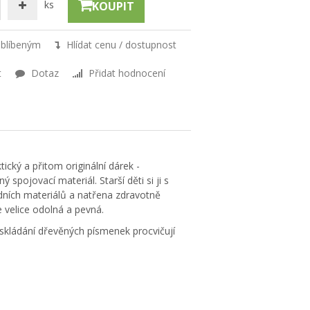
ks
KOUPIT
oblíbeným
Hlídat cenu / dostupnost
t
Dotaz
Přidat hodnocení
ický a přitom originální dárek -
spojovací materiál. Starší děti si ji s
dních materiálů a natřena zdravotně
 velice odolná a pevná.
ři skládání dřevěných písmenek procvičují