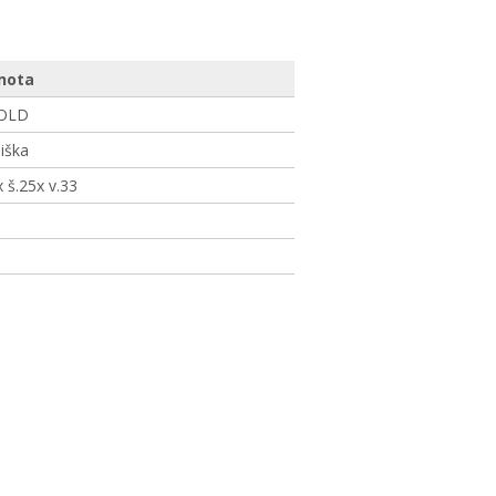
nota
OLD
liška
x š.25x v.33