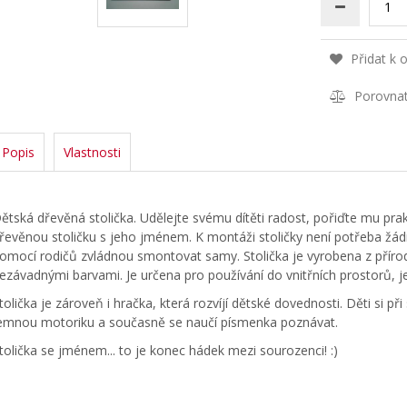
Přidat k 
Porovna
Popis
Vlastnosti
ětská dřevěná stolička. Udělejte svému dítěti radost, pořiďte mu prakt
řevěnou stoličku s jeho jménem. K montáži stoličky není potřeba žádný 
omocí rodičů zvládnou smontovat samy. Stolička je vyrobena z příro
ezávadnými barvami. Je určena pro používání do vnitřních prostorů, je
tolička je zároveň i hračka, která rozvíjí dětské dovednosti. Děti si p
emnou motoriku a současně se naučí písmenka poznávat.
tolička se jménem... to je konec hádek mezi sourozenci! :)