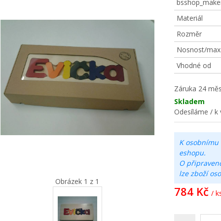
bsshop_make
Materiál
Rozměr
Nosnost/max. 
Vhodné od
Záruka
24 měs
Skladem
Odesíláme / k 
K osobnímu 
eshopu.
O připraven
lze zboží os
Obrázek 1 z 1
784 Kč
/ k