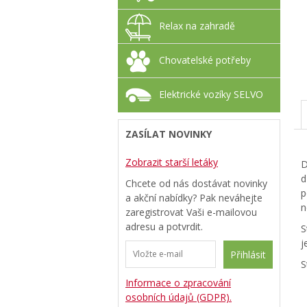
Relax na zahradě
Chovatelské potřeby
Elektrické vozíky SELVO
ZASÍLAT NOVINKY
Zobrazit starší letáky
D
d
Chcete od nás dostávat novinky
p
a akční nabídky? Pak neváhejte
n
zaregistrovat Vaši e-mailovou
adresu a potvrdit.
S
j
Přihlásit
S
Informace o zpracování
osobních údajů (GDPR).