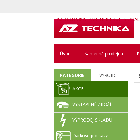
AZ TECHNIKA
PARTNER PROFESIONÁ
Úvod
Kamenná prodejna
P
KATEGORIE
VÝROBCE
AKCE
VYSTAVENÉ ZBOŽÍ
VÝPRODEJ SKLADU
Dárkové poukazy