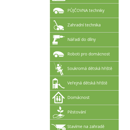
PŮJČOVNA techniky
Zahradní technika
Nářadí do dílny
Roboti pro domácnost
Soukromá dětská hřiště
Veřejná dětská hřiště
Domácnost
Pěstování
Stavíme na zahradě