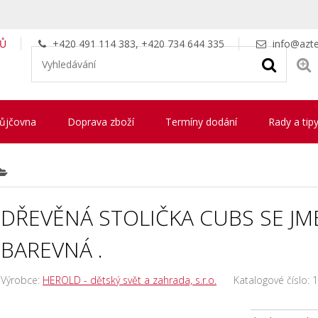
LŮ
+420 491 114 383, +420 734 644 335
info@azte
ůjčovna
Doprava zboží
Termíny dodání
Rady a tip
DŘEVĚNÁ STOLIČKA CUBS SE JM
BAREVNÁ .
Výrobce:
HEROLD - dětský svět a zahrada, s.r.o.
Katalogové číslo:
1