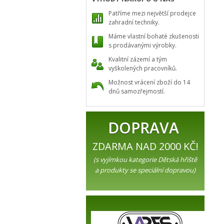
Patříme mezi největší prodejce
zahradní techniky.
Máme vlastní bohaté zkušenosti
s prodávanými výrobky.
Kvalitní zázemí a tým
vyškolených pracovníků.
Možnost vrácení zboží do 14
dnů samozřejmostí.
DOPRAVA
ZDARMA NAD 2000 KČ!
(s vyjímkou kategorie Dětská hřiště
a produkty se speciální dopravou)