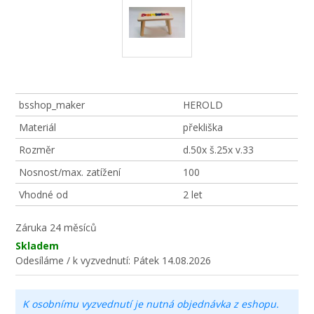
bsshop_maker
HEROLD
Materiál
překliška
Rozměr
d.50x š.25x v.33
Nosnost/max. zatížení
100
Vhodné od
2 let
Záruka
24 měsíců
Skladem
Odesíláme / k vyzvednutí:
Pátek 14.08.2026
K osobnímu vyzvednutí je nutná objednávka z eshopu.