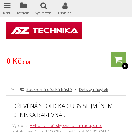
Menu
Kategorie
Vyhledávání
Přihlášení
0 Kč
s DPH
0
Soukromá dětská hřiště
Dětský nábytek
DŘEVĚNÁ STOLIČKA CUBS SE JMÉNEM
DENISKA BAREVNÁ .
Výrobce:
HEROLD - dětský svět a zahrada, s.r.o.
Katalogové číslo:
1400098
EAN:
8596129000417