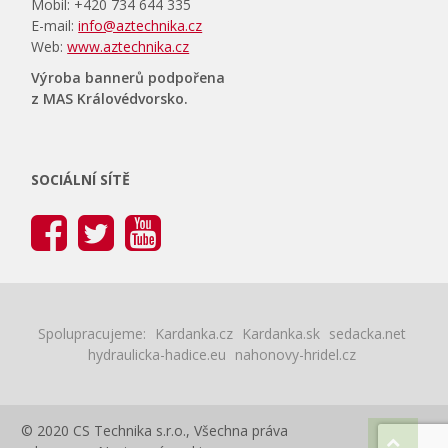
Mobil: +420 734 644 335
E-mail:
info@aztechnika.cz
Web:
www.aztechnika.cz
Výroba bannerů podpořena
z MAS Královédvorsko.
SOCIÁLNÍ SÍTĚ
Spolupracujeme:
Kardanka.cz
Kardanka.sk
sedacka.net
hydraulicka-hadice.eu
nahonovy-hridel.cz
© 2020 CS Technika s.r.o., Všechna práva