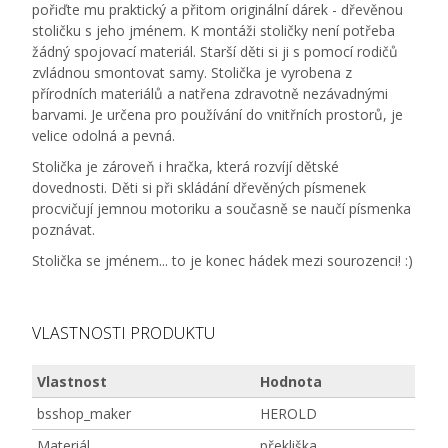
pořiďte mu praktický a přitom originální dárek - dřevěnou
stoličku s jeho jménem. K montáži stoličky není potřeba
žádný spojovací materiál. Starší děti si ji s pomocí rodičů
zvládnou smontovat samy. Stolička je vyrobena z
přírodních materiálů a natřena zdravotně nezávadnými
barvami. Je určena pro používání do vnitřních prostorů, je
velice odolná a pevná.
Stolička je zároveň i hračka, která rozvíjí dětské
dovednosti. Děti si při skládání dřevěných písmenek
procvičují jemnou motoriku a současně se naučí písmenka
poznávat.
Stolička se jménem... to je konec hádek mezi sourozenci! :)
VLASTNOSTI PRODUKTU
Vlastnost
Hodnota
bsshop_maker
HEROLD
Materiál
překliška