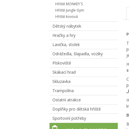
Hřiště MONKEY´S
Hřiště Jungle Gym
Hřiště kovová
Dětský nábytek
P
Hračky a hry
T
Lavička, stolek
p
Odrážedla, šlapadla, vozíky
j
Pískoviště
H
s
Skákací hrad
C
Skluzavka
p
Trampolína
„
Ostatní atrakce
H
k
Doplňky pro dětská hřiště
B
Sportovní potřeby
B