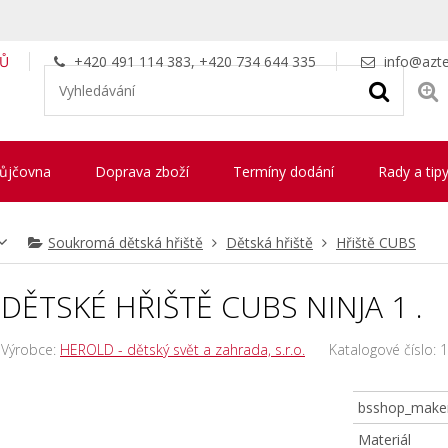
LŮ
+420 491 114 383, +420 734 644 335
info@azte
ůjčovna
Doprava zboží
Termíny dodání
Rady a tip
Soukromá dětská hřiště
Dětská hřiště
Hřiště CUBS
DĚTSKÉ HŘIŠTĚ CUBS NINJA 1 .
Výrobce:
HEROLD - dětský svět a zahrada, s.r.o.
Katalogové číslo:
1
bsshop_make
Materiál