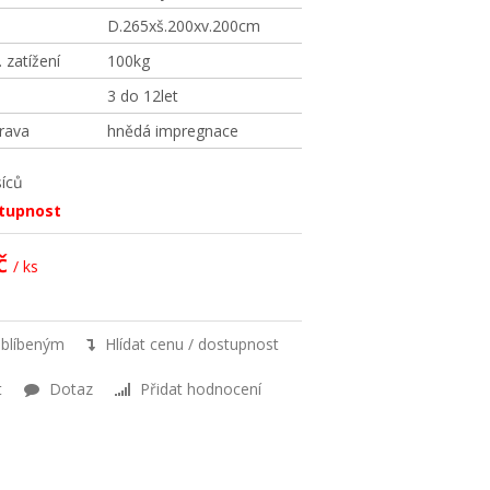
D.265xš.200xv.200cm
zatížení
100kg
3 do 12let
rava
hnědá impregnace
íců
stupnost
č
/ ks
oblíbeným
Hlídat cenu / dostupnost
t
Dotaz
Přidat hodnocení