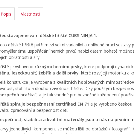
Popis
Vlastnosti
ředstavujeme vám dětské hřiště CUBS NINJA 1.
oto dětské hřiště patří mezi velmi variabilní a oblíbené hrací sestavy
romyšlenému uspořádání herních prvků nabízí dětem bohaté možnosti
ejich obratnosti a síly.
řiště je vybaveno
různými herními prvky
, které podporují dynamick
těnu, lezeckou síť, žebřík a další prvky
, které rozvíjejí motoriku a k
elá konstrukce je vyrobena z
kvalitních hoblovaných mimostředov
evnost, stabilitu a dlouhou životnost hřiště. Díky použitým bezpečno
bezpečná hračka“
, a je tak vhodné pro bezpečné každodenní použív
řiště
splňuje bezpečnostní certifikaci EN 71
a je vyrobeno
českou 
valitu zpracování a bezpečnost dětí.
ezpečnost, stabilita a kvalitní materiály jsou u nás na prvním m
arvy jednotlivých komponent se můžou lišit od obrázků / fotografií !