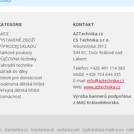
dukty.
KATEGORIE
KONTAKT
AKCE
AZTechnika.cz
VYSTAVENÉ ZBOŽÍ
CS Technika s.r.o.
VÝPRODEJ SKLADU
Krkonošská 2912
Dárkové poukazy
544 01, Dvůr Králové nad
PŮJČOVNA techniky
Labem
Zahradní technika
Telefon: +420 491 114 383
Nářadí do dílny
Mobil: +420 734 644 335
Roboti pro domácnost
E-mail:
info@aztechnika.cz
Soukromá dětská hřiště
Web:
www.aztechnika.cz
Veřejná dětská hřiště
Výroba bannerů podpořena
Domácnost
z MAS Královédvorsko.
:
Kardanka.cz
Kardanka.sk
sedacka.net
hydraulicka-hadice.eu
nah