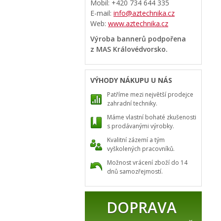
Mobil: +420 734 644 335
E-mail:
info@aztechnika.cz
Web:
www.aztechnika.cz
Výroba bannerů podpořena
z MAS Královédvorsko.
VÝHODY NÁKUPU U NÁS
Patříme mezi největší prodejce
zahradní techniky.
Máme vlastní bohaté zkušenosti
s prodávanými výrobky.
Kvalitní zázemí a tým
vyškolených pracovníků.
Možnost vrácení zboží do 14
dnů samozřejmostí.
DOPRAVA