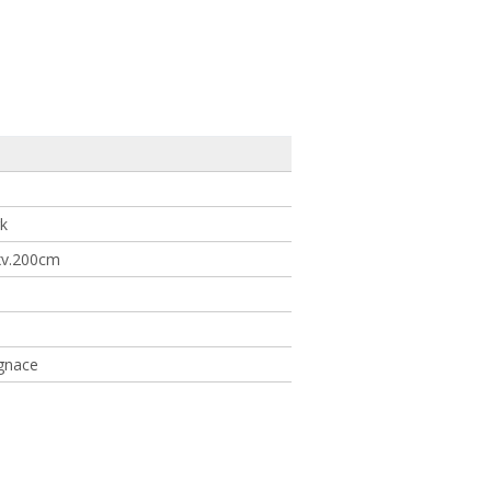
k
xv.200cm
gnace