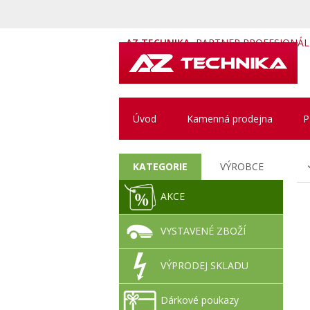
AZ TECHNIKA
PARTNER PROFESIONÁ
Úvod
Kamenná prodejna
P
KATEGORIE
VÝROBCE
AKCE
VYSTAVENÉ ZBOŽÍ
VÝPRODEJ SKLADU
Dárkové poukazy