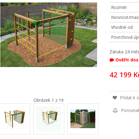
Rozměr
Nosnost/max. 
Vhodné od
Povrchová úp
Záruka
24 měs
Ověřit do
42 199 K
Přidat k 
Obrázek 1 z 19
Porovna