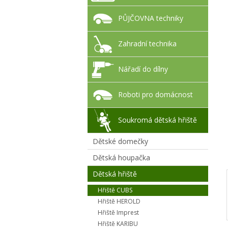
PŮJČOVNA techniky
Zahradní technika
Nářadí do dílny
Roboti pro domácnost
Soukromá dětská hřiště
Dětské domečky
Dětská houpačka
Dětská hřiště
Hřiště CUBS
Hřiště HEROLD
Hřiště Imprest
Hřiště KARIBU