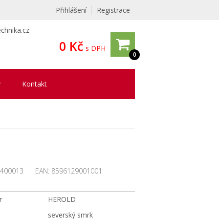
Přihlášení
Registrace
chnika.cz
0 Kč
s DPH
0
y
Kontakt
400013
EAN:
8596129001001
r
HEROLD
severský smrk