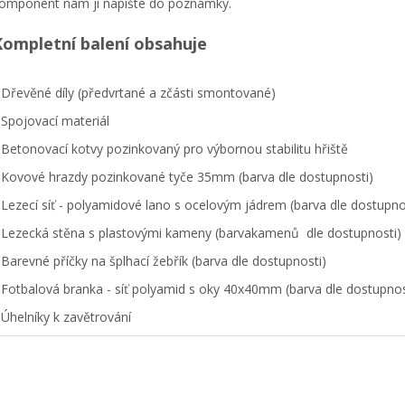
omponent nám ji napište do poznámky.
Kompletní balení obsahuje
Dřevěné díly (předvrtané a zčásti smontované)
Spojovací materiál
Betonovací kotvy pozinkovaný pro výbornou stabilitu hřiště
Kovové hrazdy pozinkované tyče 35mm (barva dle dostupnosti)
Lezecí síť - polyamidové lano s ocelovým jádrem (barva dle dostupno
Lezecká stěna s plastovými kameny (barvakamenů dle dostupnosti)
Barevné příčky na šplhací žebřík (barva dle dostupnosti)
Fotbalová branka - síť polyamid s oky 40x40mm (barva dle dostupnos
Úhelníky k zavětrování