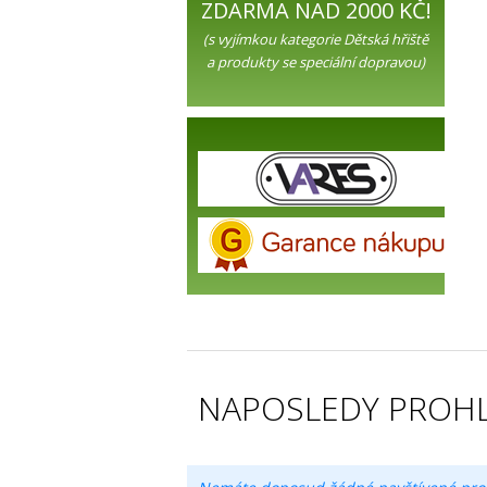
ZDARMA NAD 2000 KČ!
(s vyjímkou kategorie Dětská hřiště
a produkty se speciální dopravou)
NAPOSLEDY PROHL