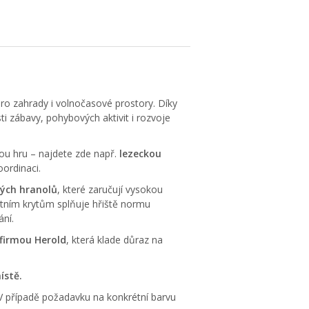
 pro zahrady i volnočasové prostory. Díky
 zábavy, pohybových aktivit i rozvoje
ou hru – najdete zde např.
lezeckou
oordinaci.
ých hranolů
, které zaručují vysokou
stním krytům splňuje hřiště normu
ání.
firmou Herold
, která klade důraz na
ístě.
 V případě požadavku na konkrétní barvu