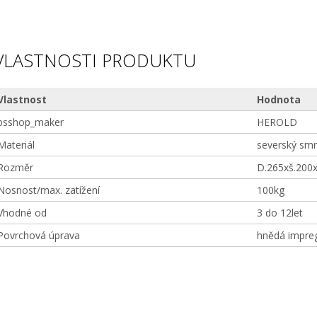
VLASTNOSTI PRODUKTU
Vlastnost
Hodnota
bsshop_maker
HEROLD
Materiál
severský smr
Rozměr
D.265xš.200
Nosnost/max. zatížení
100kg
Vhodné od
3 do 12let
Povrchová úprava
hnědá impre