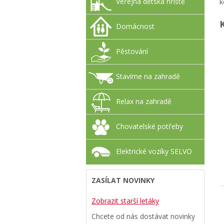
Veřejná dětská hřiště
k
Domácnost
Pěstování
Stavíme na zahradě
Relax na zahradě
Chovatelské potřeby
Elektrické vozíky SELVO
ZASÍLAT NOVINKY
Zobrazit starší letáky
Chcete od nás dostávat novinky