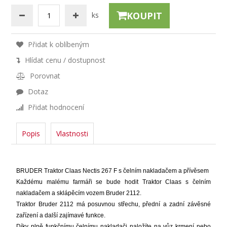
KOUPIT
ks
Přidat k oblíbeným
Hlídat cenu / dostupnost
Porovnat
Dotaz
Přidat hodnocení
Popis
Vlastnosti
BRUDER Traktor Claas Nectis 267 F s čelním nakladačem a přívěsem
Každému malému farmáři se bude hodit Traktor Claas s čelním
nakladačem a sklápěcím vozem Bruder 2112.
Traktor Bruder 2112 má posuvnou střechu, přední a zadní závěsné
zařízení a další zajímavé funkce.
Díky plně funkčnímu čelnímu nakladači naložíte na vůz krmení nebo