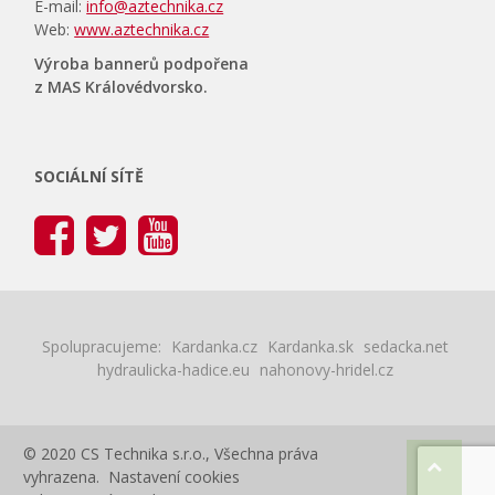
E-mail:
info@aztechnika.cz
Web:
www.aztechnika.cz
Výroba bannerů podpořena
z MAS Královédvorsko.
SOCIÁLNÍ SÍTĚ
Spolupracujeme:
Kardanka.cz
Kardanka.sk
sedacka.net
hydraulicka-hadice.eu
nahonovy-hridel.cz
© 2020 CS Technika s.r.o., Všechna práva
vyhrazena.
Nastavení cookies