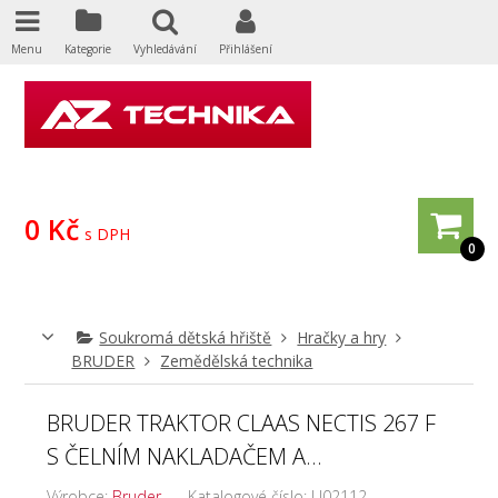
Menu
Kategorie
Vyhledávání
Přihlášení
0 Kč
s DPH
0
Soukromá dětská hřiště
Hračky a hry
BRUDER
Zemědělská technika
BRUDER TRAKTOR CLAAS NECTIS 267 F
S ČELNÍM NAKLADAČEM A...
Výrobce:
Bruder
Katalogové číslo:
U02112