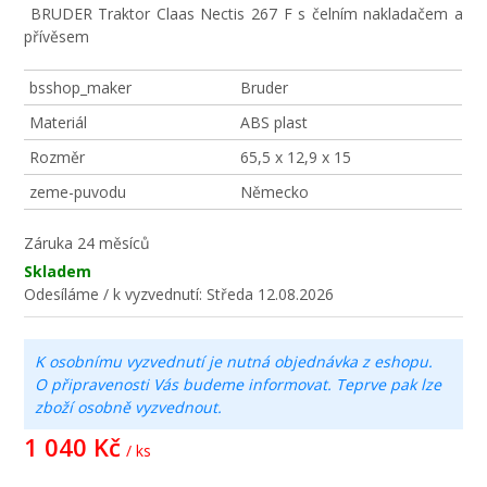
BRUDER Traktor Claas Nectis 267 F s čelním nakladačem a
přívěsem
bsshop_maker
Bruder
Materiál
ABS plast
Rozměr
65,5 x 12,9 x 15
zeme-puvodu
Německo
Záruka
24 měsíců
Skladem
Odesíláme / k vyzvednutí:
Středa 12.08.2026
K osobnímu vyzvednutí je nutná objednávka z eshopu.
O připravenosti Vás budeme informovat. Teprve pak lze
zboží osobně vyzvednout.
1 040 Kč
/ ks