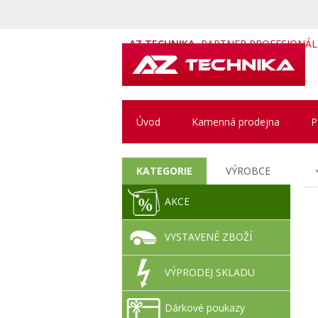
AZ TECHNIKA
PARTNER PROFESIONÁ
Úvod
Kamenná prodejna
P
KATEGORIE
VÝROBCE
AKCE
VYSTAVENÉ ZBOŽÍ
VÝPRODEJ SKLADU
Dárkové poukazy