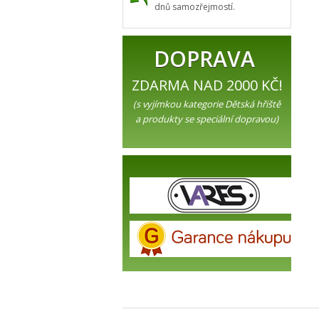
dnů samozřejmostí.
DOPRAVA
ZDARMA NAD 2000 KČ!
(s vyjímkou kategorie Dětská hřiště
a produkty se speciální dopravou)