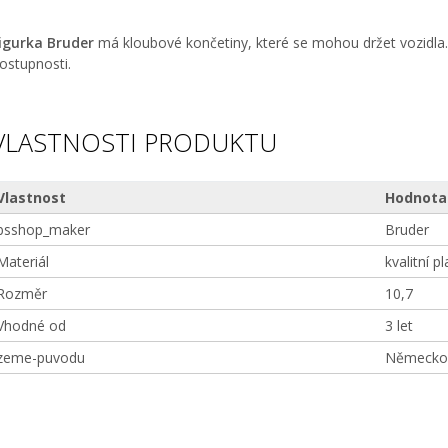
igurka Bruder
má kloubové končetiny, které se mohou držet vozidla.
ostupnosti.
VLASTNOSTI PRODUKTU
Vlastnost
Hodnota
bsshop_maker
Bruder
Materiál
kvalitní pl
Rozměr
10,7
Vhodné od
3 let
zeme-puvodu
Německo