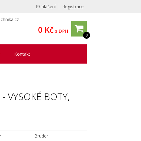
Přihlášení
Registrace
chnika.cz
0 Kč
s DPH
0
y
Kontakt
- VYSOKÉ BOTY,
r
Bruder