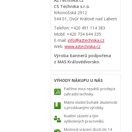
AZTechnika.cz
CS Technika s.r.o.
Krkonošská 2912
544 01, Dvůr Králové nad Labem
Telefon: +420 491 114 383
Mobil: +420 734 644 335
E-mail:
info@aztechnika.cz
Web:
www.aztechnika.cz
Výroba bannerů podpořena
z MAS Královédvorsko.
VÝHODY NÁKUPU U NÁS
Patříme mezi největší prodejce
zahradní techniky.
Máme vlastní bohaté zkušenosti
s prodávanými výrobky.
Kvalitní zázemí a tým
vyškolených pracovníků.
Možnost vrácení zboží do 14