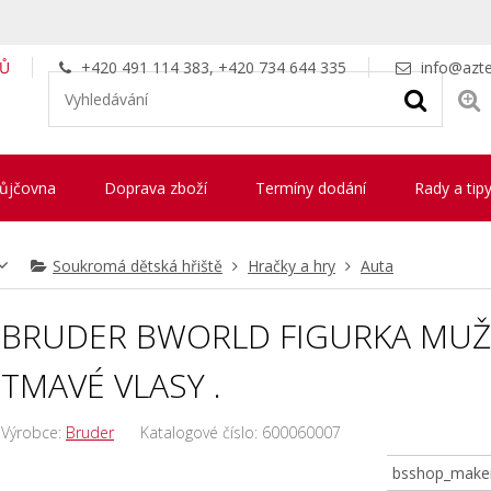
LŮ
+420 491 114 383, +420 734 644 335
info@azte
ůjčovna
Doprava zboží
Termíny dodání
Rady a tip
Soukromá dětská hřiště
Hračky a hry
Auta
BRUDER BWORLD FIGURKA MUŽ 
TMAVÉ VLASY .
Výrobce:
Bruder
Katalogové číslo:
600060007
bsshop_make