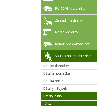
PŮJČOVNA techniky
Zahradní technika
Nářadí do dílny
Roboti pro domácnost
Soukromá dětská hřiště
Dětské domečky
Dětská houpačka
Dětská hřiště
Dětský nábytek
Hračky a hry
Auta