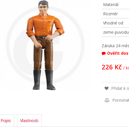
Materiál
Rozměr
Vhodné od
zeme-puvodu
Záruka
24 měs
Ověřit do
226 Kč
/ k
Přidat k 
Porovna
Popis
Vlastnosti