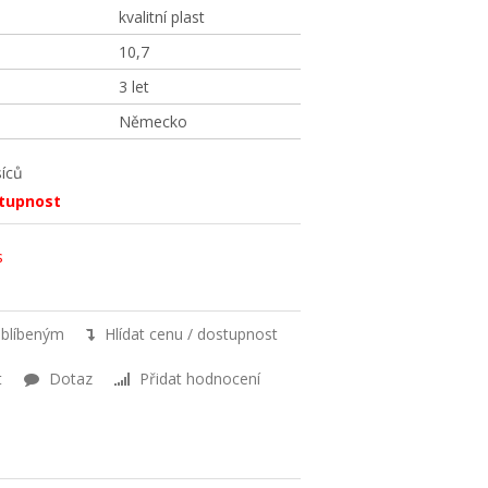
kvalitní plast
10,7
3 let
Německo
íců
stupnost
s
oblíbeným
Hlídat cenu / dostupnost
t
Dotaz
Přidat hodnocení