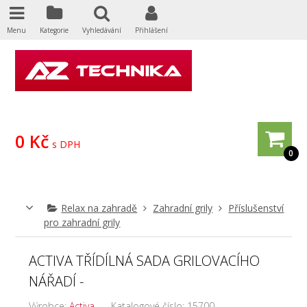
Menu
Kategorie
Vyhledávání
Přihlášení
0 Kč
s DPH
0
Relax na zahradě
Zahradní grily
Příslušenství
pro zahradní grily
ACTIVA TŘÍDÍLNÁ SADA GRILOVACÍHO
NÁŘADÍ -
Výrobce:
Activa
Katalogové číslo:
15700