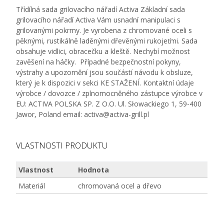
Třídílná sada grilovacího nářadí Activa Základní sada
grilovacího nářadí Activa Vám usnadní manipulaci s
grilovanými pokrmy. Je vyrobena z chromované oceli s
pěknými, rustikálně laděnými dřevěnými rukojeťmi. Sada
obsahuje vidlici, obracečku a kleště. Nechybí možnost
zavěšení na háčky. Případné bezpečnostní pokyny,
výstrahy a upozornění jsou součástí návodu k obsluze,
který je k dispozici v sekci KE STAŽENÍ. Kontaktní údaje
výrobce / dovozce / zplnomocněného zástupce výrobce v
EU: ACTIVA POLSKA SP. Z O.O. Ul. Słowackiego 1, 59-400
Jawor, Poland email: activa@activa-grill.pl
VLASTNOSTI PRODUKTU
Vlastnost
Hodnota
Materiál
chromovaná ocel a dřevo