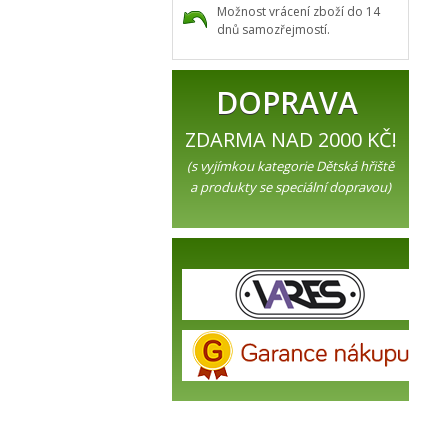
Možnost vrácení zboží do 14
dnů samozřejmostí.
DOPRAVA
ZDARMA NAD 2000 KČ!
(s vyjímkou kategorie Dětská hřiště
a produkty se speciální dopravou)