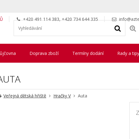
LŮ
+420 491 114 383, +420 734 644 335
info@azte
ůjčovna
Doprava zboží
Termíny dodání
Rady a tip
AUTA
Veřejná dětská hřiště
Hračky V
Auta
Z