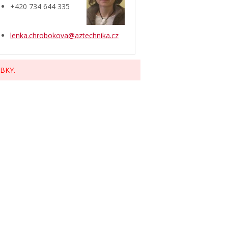
+420 734 644 335
lenka.chrobokova@aztechnika.cz
BKY.