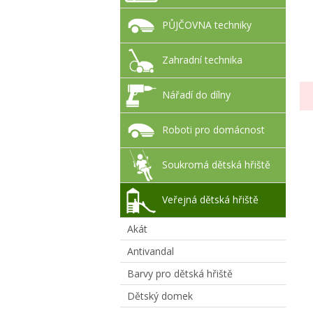
PŮJČOVNA techniky
Zahradní technika
Nářadí do dílny
Roboti pro domácnost
Soukromá dětská hřiště
Veřejná dětská hřiště
Akát
Antivandal
Barvy pro dětská hřiště
Dětský domek