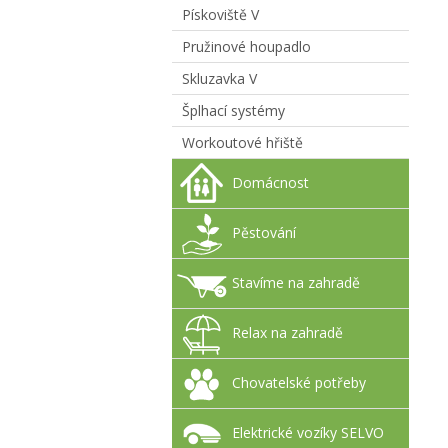
Pískoviště V
Pružinové houpadlo
Skluzavka V
Šplhací systémy
Workoutové hřiště
Domácnost
Pěstování
Stavíme na zahradě
Relax na zahradě
Chovatelské potřeby
Elektrické vozíky SELVO