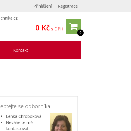
Přihlášení
Registrace
chnika.cz
0 Kč
s DPH
0
y
Kontakt
eptejte se odborníka
Lenka Chroboková
Neváhejte mě
kontaktovat