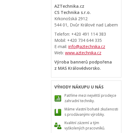
AZTechnika.cz
CS Technika s.r.o.
Krkonošská 2912
544 01, Dvůr Králové nad Labem
Telefon: +420 491 114 383
Mobil: +420 734 644 335
E-mail:
info@aztechnika.cz
Web:
www.aztechnika.cz
Výroba bannerů podpořena
z MAS Královédvorsko.
VÝHODY NÁKUPU U NÁS
Patříme mezi největší prodejce
zahradní techniky.
Máme vlastní bohaté zkušenosti
s prodávanými výrobky.
Kvalitní zázemí a tým
vyškolených pracovníků.