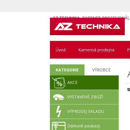
AZ TECHNIKA
PARTNER PROFESIONÁ
Úvod
Kamenná prodejna
P
KATEGORIE
VÝROBCE
AKCE
VYSTAVENÉ ZBOŽÍ
VÝPRODEJ SKLADU
Dárkové poukazy