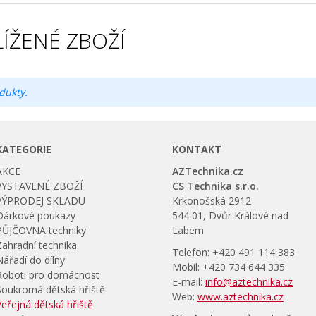
ÍŽENÉ ZBOŽÍ
dukty.
KATEGORIE
KONTAKT
AKCE
AZTechnika.cz
VYSTAVENÉ ZBOŽÍ
CS Technika s.r.o.
VÝPRODEJ SKLADU
Krkonošská 2912
Dárkové poukazy
544 01, Dvůr Králové nad
PŮJČOVNA techniky
Labem
Zahradní technika
Telefon: +420 491 114 383
Nářadí do dílny
Mobil: +420 734 644 335
Roboti pro domácnost
E-mail:
info@aztechnika.cz
Soukromá dětská hřiště
Web:
www.aztechnika.cz
Veřejná dětská hřiště