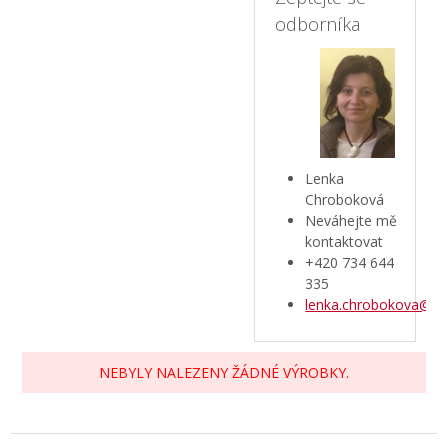
odborníka
Lenka
Chroboková
Neváhejte mě
kontaktovat
+420 734 644
335
lenka.chrobokova@azt
NEBYLY NALEZENY ŽÁDNÉ VÝROBKY.