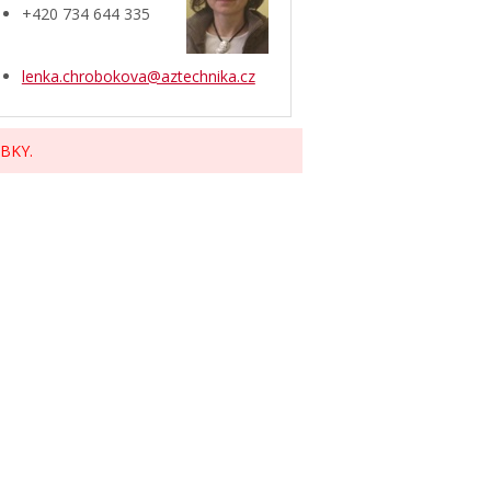
+420 734 644 335
lenka.chrobokova@aztechnika.cz
BKY.