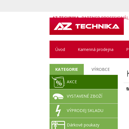
AZ TECHNIKA
PARTNER PROFESIONÁ
Úvod
Kamenná prodejna
P
KATEGORIE
VÝROBCE
AKCE
VYSTAVENÉ ZBOŽÍ
VÝPRODEJ SKLADU
Dárkové poukazy