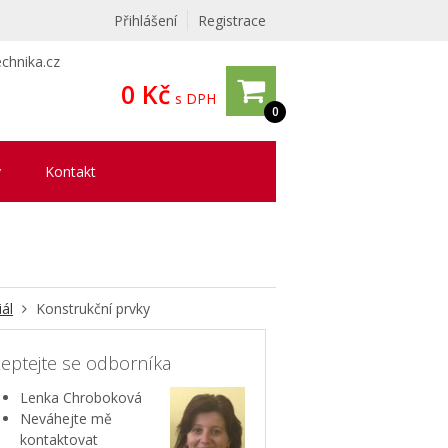
Přihlášení
Registrace
chnika.cz
0 Kč
s DPH
0
y
Kontakt
ál
Konstrukční prvky
eptejte se odborníka
Lenka Chroboková
Neváhejte mě
kontaktovat