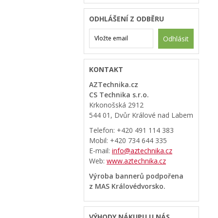
ODHLÁŠENÍ Z ODBĚRU
Odhlásit
KONTAKT
AZTechnika.cz
CS Technika s.r.o.
Krkonošská 2912
544 01, Dvůr Králové nad Labem
Telefon: +420 491 114 383
Mobil: +420 734 644 335
E-mail:
info@aztechnika.cz
Web:
www.aztechnika.cz
Výroba bannerů podpořena
z MAS Královédvorsko.
VÝHODY NÁKUPU U NÁS