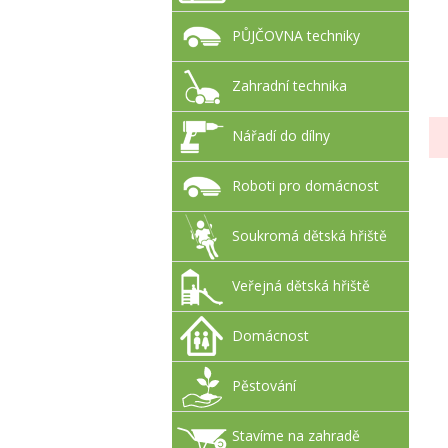
PŮJČOVNA techniky
Zahradní technika
Nářadí do dílny
Roboti pro domácnost
Soukromá dětská hřiště
Veřejná dětská hřiště
Domácnost
Pěstování
Stavíme na zahradě