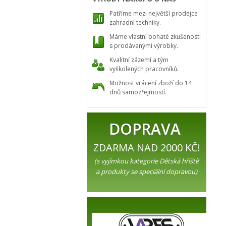
Patříme mezi největší prodejce
zahradní techniky.
Máme vlastní bohaté zkušenosti
s prodávanými výrobky.
Kvalitní zázemí a tým
vyškolených pracovníků.
Možnost vrácení zboží do 14
dnů samozřejmostí.
DOPRAVA
ZDARMA NAD 2000 KČ!
(s vyjímkou kategorie Dětská hřiště
a produkty se speciální dopravou)