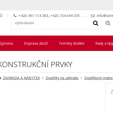
LŮ
+420 491 114 383, +420 734 644 335
info@azte
ůjčovna
Doprava zboží
Termíny dodání
Rady a tip
KONSTRUKČNÍ PRVKY
ZAHRADA A NÁBYTEK
Doplňky na zahradu
Doplňkový materi
Z