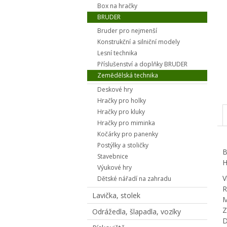
Box na hračky
BRUDER
Bruder pro nejmenší
Konstrukční a silniční modely
Lesní technika
Příslušenství a doplňky BRUDER
Zemědělská technika
Deskové hry
Hračky pro holky
Hračky pro kluky
Hračky pro miminka
Kočárky pro panenky
Postýlky a stoličky
B
Stavebnice
H
Výukové hry
V
Dětské nářadí na zahradu
R
Lavička, stolek
M
Z
Odrážedla, šlapadla, vozíky
D