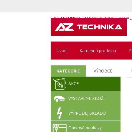
AZ TECHNIKA
PARTNER PROFESIONÁ
Úvod
Kamenná prodejna
P
KATEGORIE
VÝROBCE
AKCE
VYSTAVENÉ ZBOŽÍ
VÝPRODEJ SKLADU
Dárkové poukazy