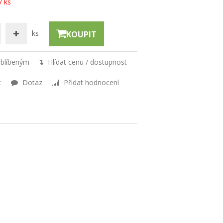
/ ks
ks
KOUPIT
oblíbeným
Hlídat cenu / dostupnost
t
Dotaz
Přidat hodnocení