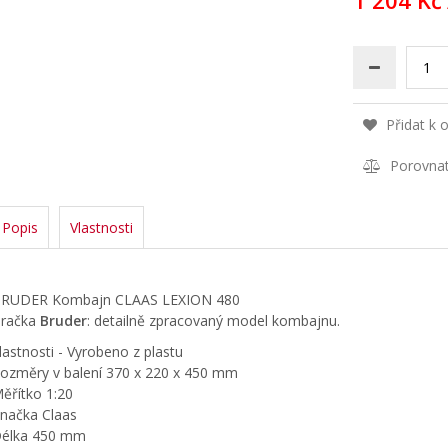
1 204 Kč
Přidat k 
Porovna
Popis
Vlastnosti
RUDER Kombajn CLAAS LEXION 480
račka
Bruder
: detailně zpracovaný model kombajnu.
lastnosti - Vyrobeno z plastu
ozměry v balení 370 x 220 x 450 mm
ěřítko 1:20
načka Claas
élka 450 mm