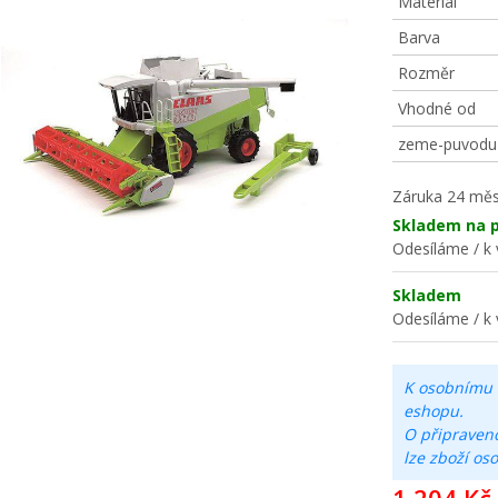
Materiál
Barva
Rozměr
Vhodné od
zeme-puvodu
Záruka
24 měs
Skladem na p
Odesíláme / k 
Skladem
Odesíláme / k 
K osobnímu 
eshopu.
O připraven
lze zboží os