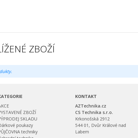
ÍŽENÉ ZBOŽÍ
dukty.
KATEGORIE
KONTAKT
AKCE
AZTechnika.cz
VYSTAVENÉ ZBOŽÍ
CS Technika s.r.o.
VÝPRODEJ SKLADU
Krkonošská 2912
Dárkové poukazy
544 01, Dvůr Králové nad
PŮJČOVNA techniky
Labem