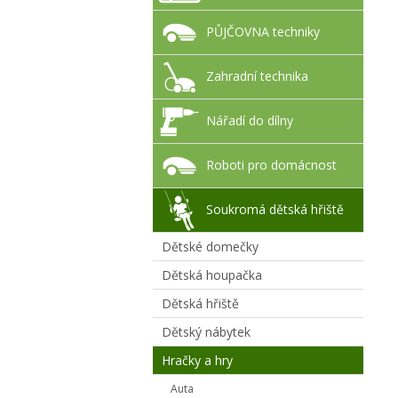
PŮJČOVNA techniky
Zahradní technika
Nářadí do dílny
Roboti pro domácnost
Soukromá dětská hřiště
Dětské domečky
Dětská houpačka
Dětská hřiště
Dětský nábytek
Hračky a hry
Auta