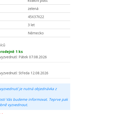
kvalitní plast
zelená
45X37X22
3 let
Německo
íců
rodejně
1 ks
vyzvednutí:
Pátek 07.08.2026
vyzvednutí:
Středa 12.08.2026
vyzvednutí je nutná objednávka z
osti Vás budeme informovat. Teprve pak
obně vyzvednout.