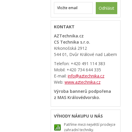
Odhlásit
KONTAKT
AZTechnika.cz
CS Technika s.r.o.
Krkonošská 2912
544 01, Dvůr Králové nad Labem
Telefon: +420 491 114 383
Mobil: +420 734 644 335
E-mail:
info@aztechnika.cz
Web:
www.aztechnika.cz
Výroba bannerů podpořena
z MAS Královédvorsko.
VÝHODY NÁKUPU U NÁS
Patříme mezi největší prodejce
zahradní techniky.