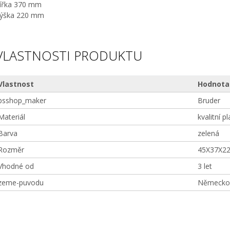
ířka 370 mm
ýška 220 mm
VLASTNOSTI PRODUKTU
Vlastnost
Hodnota
bsshop_maker
Bruder
Materiál
kvalitní pl
Barva
zelená
Rozměr
45X37X2
Vhodné od
3 let
zeme-puvodu
Německo