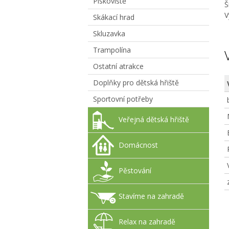
Pískoviště
Š
V
Skákací hrad
Skluzavka
Trampolína
Ostatní atrakce
Doplňky pro dětská hřiště
Sportovní potřeby
Veřejná dětská hřiště
Domácnost
Pěstování
Stavíme na zahradě
Relax na zahradě