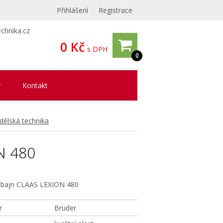
Přihlášení
Registrace
chnika.cz
0 Kč
s DPH
0
y
Kontakt
ělská technika
N 480
ajn CLAAS LEXION 480
r
Bruder