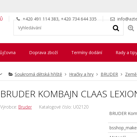
LŮ
+420 491 114 383, +420 734 644 335
info@azte
ůjčovna
Doprava zboží
Termíny dodání
Rady a tip
Soukromá dětská hřiště
Hračky a hry
BRUDER
Zeměd
BRUDER KOMBAJN CLAAS LEXIO
Výrobce:
Bruder
Katalogové číslo:
U02120
BRUDER Komb
bsshop_make